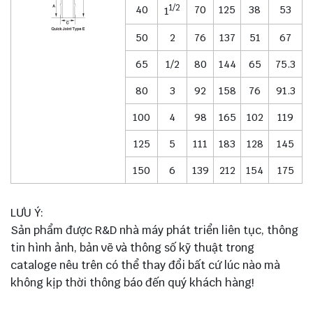
1/2
40
70
125
38
53
1
50
2
76
137
51
67
65
1/2
80
144
65
75.3
80
3
92
158
76
91.3
100
4
98
165
102
119
125
5
111
183
128
145
150
6
139
212
154
175
LƯU Ý:
Sản phẩm được R&D nhà máy phát triển liên tục, thông
tin hình ảnh, bản vẽ và thông số kỹ thuật trong
cataloge nêu trên có thể thay đổi bất cứ lúc nào mà
không kịp thời thông báo đến quý khách hàng!