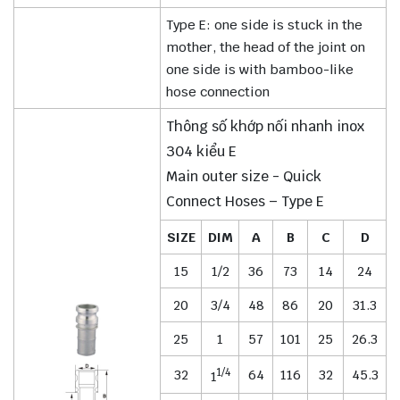
Type E: one side is stuck in the
mother, the head of the joint on
one side is with bamboo-like
hose connection
Thông số khớp nối nhanh inox
304 kiểu E
Main outer size - Quick
Connect Hoses – Type E
SIZE
DIM
A
B
C
D
15
1/2
36
73
14
24
20
3/4
48
86
20
31.3
25
1
57
101
25
26.3
1/4
32
64
116
32
45.3
1