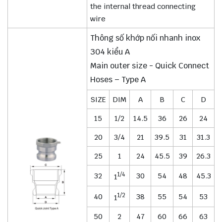
the internal thread connecting
wire
Thông số khớp nối nhanh inox
304 kiểu A
Main outer size - Quick Connect
Hoses – Type A
SIZE
DIM
A
B
C
D
15
1/2
14.5
36
26
24
20
3/4
21
39.5
31
31.3
25
1
24
45.5
39
26.3
1/4
32
30
54
48
45.3
1
1/2
40
38
55
54
53
1
50
2
47
60
66
63