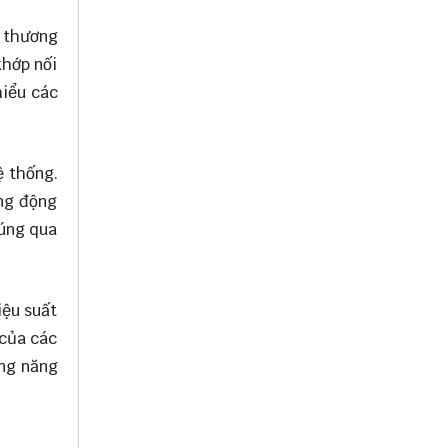
à thương
khớp nối
hiểu các
ệ thống.
ung động
húng qua
iệu suất
 của các
ụng năng