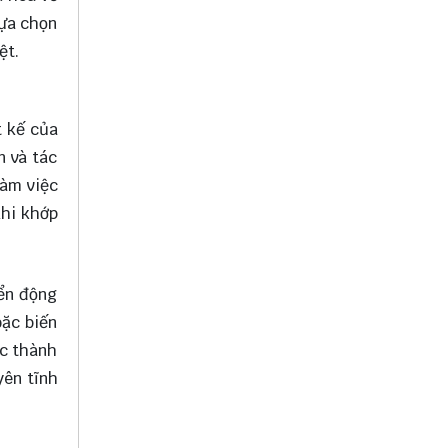
lựa chọn
ệt.
t kế của
n và tác
làm việc
khi khớp
ển động
oặc biến
ác thành
yên tĩnh