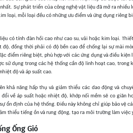
 nhất. Sự phát triển của công nghệ vật liệu đã mở ra nhiều 
kim loại, mỗi loại đều có những ưu điểm và ứng dụng riêng bi
ệu có tính đàn hồi cao như cao su, vải hoặc kim loại. Thiế
 độ, đồng thời phải có độ bền cao để chống lại sự mài mò
đặc điểm riêng biệt, phù hợp với các ứng dụng và điều kiện 
c sử dụng trong các hệ thống cần độ linh hoạt cao, trong 
nhiệt độ và áp suất cao.
rên khả năng hấp thụ và giảm thiểu các dao động và chuy
đổi về áp suất hoặc nhiệt độ, khớp nối mềm sẽ co giãn h
 sự ổn định của hệ thống. Điều này không chỉ giúp bảo vệ c
m thiểu tiếng ồn và rung động, tạo ra môi trường làm việc 
ống Ống Gió