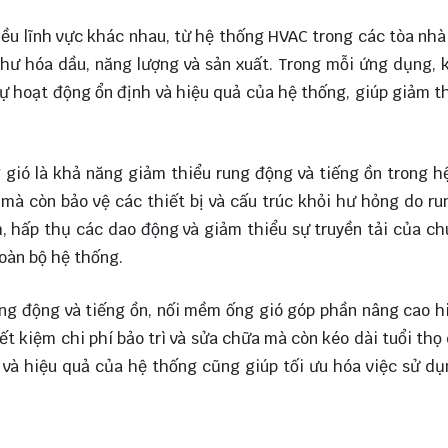
ều lĩnh vực khác nhau, từ hệ thống HVAC trong các tòa nh
hư hóa dầu, năng lượng và sản xuất. Trong mỗi ứng dụng, 
ự hoạt động ổn định và hiệu quả của hệ thống, giúp giảm t
 gió là khả năng giảm thiểu rung động và tiếng ồn trong h
 mà còn bảo vệ các thiết bị và cấu trúc khỏi hư hỏng do r
 hấp thụ các dao động và giảm thiểu sự truyền tải của c
toàn bộ hệ thống.
ng động và tiếng ồn, nối mềm ống gió góp phần nâng cao h
ết kiệm chi phí bảo trì và sửa chữa mà còn kéo dài tuổi thọ
nh và hiệu quả của hệ thống cũng giúp tối ưu hóa việc sử d