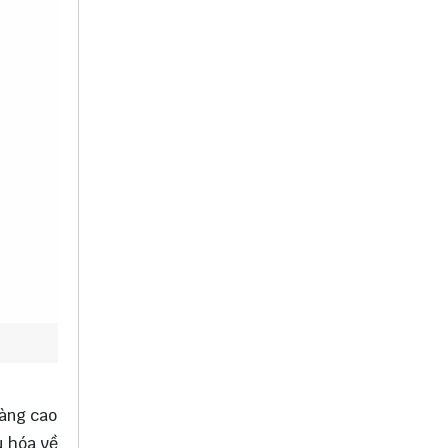
càng cao
u hóa về