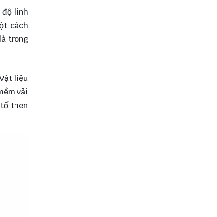
 độ linh
một cách
là trong
Vật liệu
 mềm vải
 tố then