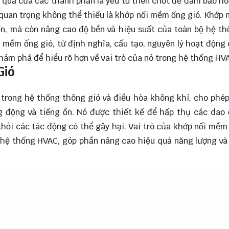
ệu quả của các thành phần là yếu tố then chốt để đảm bảo h
quan trọng không thể thiếu là khớp nối mềm ống gió. Khớp
n, mà còn nâng cao độ bền và hiệu suất của toàn bộ hệ th
i mềm ống gió, từ định nghĩa, cấu tạo, nguyên lý hoạt động
hám phá
để hiểu rõ hơn về vai trò của nó trong hệ thống HV
Gió
trong hệ thống thông gió và điều hòa không khí, cho phép
g động và tiếng ồn. Nó được thiết kế để hấp thụ các dao
ỏi các tác động có thể gây hại. Vai trò của khớp nối mềm
 hệ thống HVAC, góp phần nâng cao hiệu quả năng lượng và