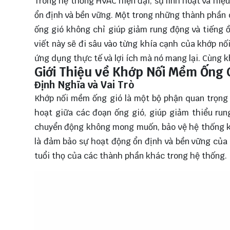
Trong hệ thống HVAC hiện đại, sự linh hoạt và hi
ổn định và bền vững. Một trong những thành phần 
ống gió không chỉ giúp giảm rung động và tiếng ồ
viết này sẽ đi sâu vào từng khía cạnh của khớp nố
ứng dụng thực tế và lợi ích mà nó mang lại. Cùng
k
Giới Thiệu về Khớp Nối Mềm Ống 
Định Nghĩa và Vai Trò
Khớp nối mềm ống gió là một bộ phận quan trọng 
hoạt giữa các đoạn ống gió, giúp giảm thiểu run
chuyển động không mong muốn, bảo vệ hệ thống kh
là đảm bảo sự hoạt động ổn định và bền vững của
tuổi thọ của các thành phần khác trong hệ thống.