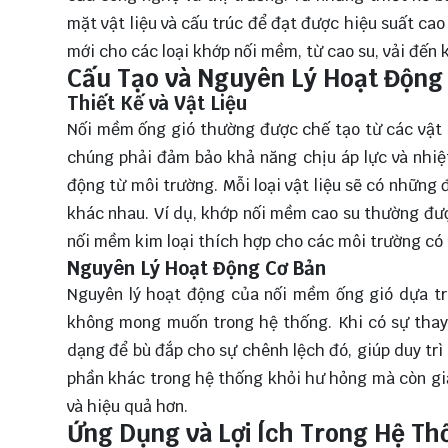
mặt vật liệu và cấu trúc để đạt được hiệu suất cao
mới cho các loại khớp nối mềm, từ cao su, vải đến 
Cấu Tạo và Nguyên Lý Hoạt Động
Thiết Kế và Vật Liệu
Nối mềm ống gió thường được chế tạo từ các vật li
chúng phải đảm bảo khả năng chịu áp lực và nhiệt
động từ môi trường. Mỗi loại vật liệu sẽ có những 
khác nhau. Ví dụ, khớp nối mềm cao su thường đượ
nối mềm kim loại thích hợp cho các môi trường có 
Nguyên Lý Hoạt Động Cơ Bản
Nguyên lý hoạt động của nối mềm ống gió dựa t
không mong muốn trong hệ thống. Khi có sự thay 
dạng để bù đắp cho sự chênh lệch đó, giúp duy trì
phần khác trong hệ thống khỏi hư hỏng mà còn giả
và hiệu quả hơn.
Ứng Dụng và Lợi Ích Trong Hệ Th