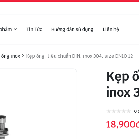
 phẩm
Tin Tức
Hướng dẫn sử dụng
Liên hệ
 ống inox
Kẹp ống, tiêu chuẩn DIN, inox 304, size DN10 12
Kẹp ố
inox 
0 
18,900