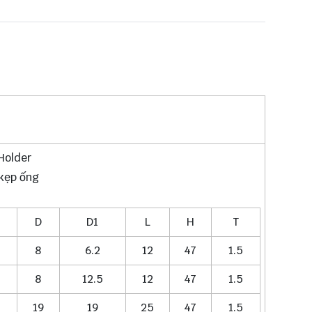
 Holder
kẹp ống
D
D1
L
H
T
8
6.2
12
47
1.5
8
12.5
12
47
1.5
19
19
25
47
1.5