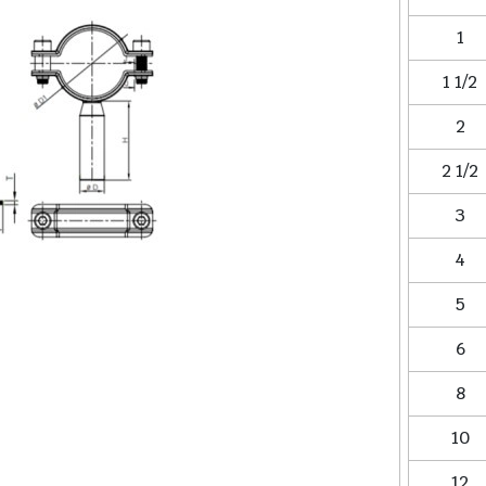
1
1 1/2
2
2 1/2
3
4
5
6
8
10
12