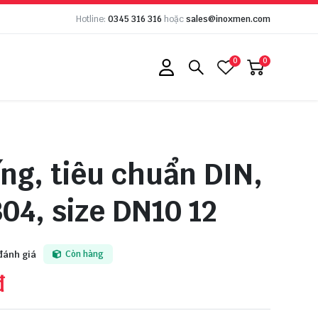
Hotline:
0345 316 316
hoặc
sales@inoxmen.com
0
0
ng, tiêu chuẩn DIN,
304, size DN10 12
đánh giá
Còn hàng
đ