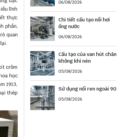
hững đặc
06/08/2026
iều lĩnh
iết thực
Chi tiết cấu tạo nồi hơi
nh phần,
ống nước
trò quan
06/08/2026
lại.
Cấu tạo của van hút chân
không khí nén
xit crôm
05/08/2026
khoa học
ăm 1913,
Sử dụng nối ren ngoài 90
oại thép
05/08/2026