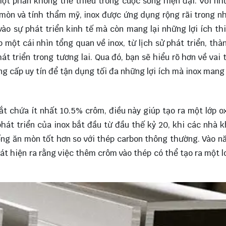
 một phần không thể thiếu trong cuộc sống hiện đại. Với n
 mòn và tính thẩm mỹ, inox được ứng dụng rộng rãi trong nh
ào sự phát triển kinh tế mà còn mang lại những lợi ích th
 một cái nhìn tổng quan về inox, từ lịch sử phát triển, thà
t triển trong tương lai. Qua đó, bạn sẽ
hiểu rõ
hơn về vai 
ng cấp uy tín để tận dụng tối đa những lợi ích mà inox mang 
sắt chứa ít nhất 10.5% crôm, điều này giúp tạo ra một lớp o
phát triển của inox bắt đầu từ đầu thế kỷ 20, khi các nhà 
ống ăn mòn tốt hơn so với thép carbon thông thường. Vào n
át hiện ra rằng việc thêm crôm vào thép có thể tạo ra một l