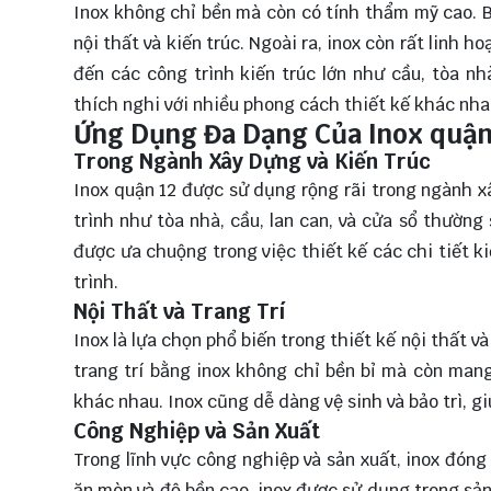
Inox không chỉ bền mà còn có tính thẩm mỹ cao. 
nội thất và kiến trúc. Ngoài ra, inox còn rất linh 
đến các công trình kiến trúc lớn như cầu, tòa nh
thích nghi với nhiều phong cách thiết kế khác nha
Ứng Dụng Đa Dạng Của Inox quận
Trong Ngành Xây Dựng và Kiến Trúc
Inox quận 12 được sử dụng rộng rãi trong ngành x
trình như tòa nhà, cầu, lan can, và cửa sổ thường
được ưa chuộng trong việc thiết kế các chi tiết ki
trình.
Nội Thất và Trang Trí
Inox là lựa chọn phổ biến trong thiết kế nội thất và
trang trí bằng inox không chỉ bền bỉ mà còn mang
khác nhau. Inox cũng dễ dàng vệ sinh và bảo trì, gi
Công Nghiệp và Sản Xuất
Trong lĩnh vực công nghiệp và sản xuất, inox đóng
ăn mòn và độ bền cao, inox được sử dụng trong sả