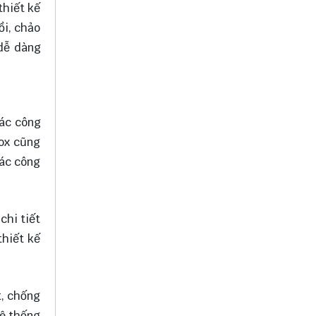
thiết kế
ồi, chảo
 dễ dàng
Các công
nox cũng
các công
chi tiết
thiết kế
t, chống
hệ thống