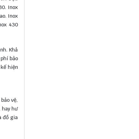
30. Inox
ao. Inox
nox 430
inh. Khả
 phí bảo
 kế hiện
 bảo vệ,
t hay hư
à đồ gia