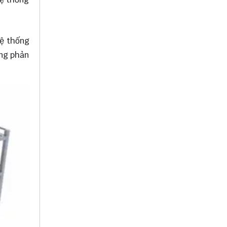
hệ thống
ông phản