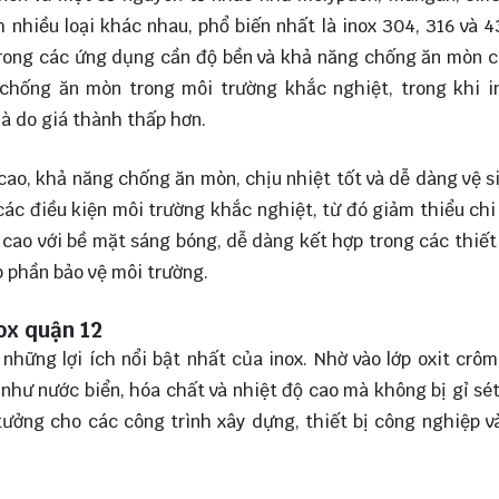
 nhiều loại khác nhau, phổ biến nhất là inox 304, 316 và 4
 trong các ứng dụng cần độ bền và khả năng chống ăn mòn c
 chống ăn mòn trong môi trường khắc nghiệt, trong khi i
à do giá thành thấp hơn.
 cao, khả năng chống ăn mòn, chịu nhiệt tốt và dễ dàng vệ s
các điều kiện môi trường khắc nghiệt, từ đó giảm thiểu chi
ỹ cao với bề mặt sáng bóng, dễ dàng kết hợp trong các thiết
óp phần bảo vệ môi trường.
ox quận 12
những lợi ích nổi bật nhất của inox. Nhờ vào lớp oxit crôm
 như nước biển, hóa chất và nhiệt độ cao mà không bị gỉ sé
 tưởng cho các công trình xây dựng, thiết bị công nghiệp v