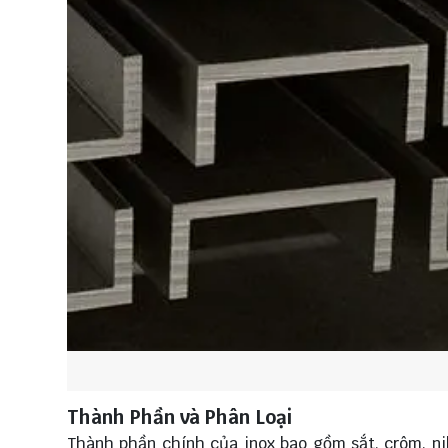
Thành Phần và Phân Loại
Thành phần chính của inox bao gồm sắt, crôm, ni