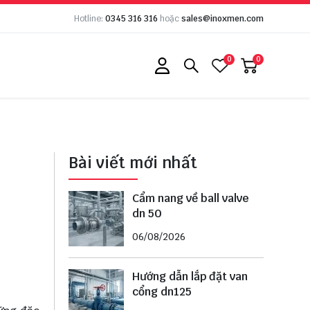
Hotline:
0345 316 316
hoặc
sales@inoxmen.com
0
0
Bài viết mới nhất
Cẩm nang về ball valve
dn 50
06/08/2026
Hướng dẫn lắp đặt van
cổng dn125