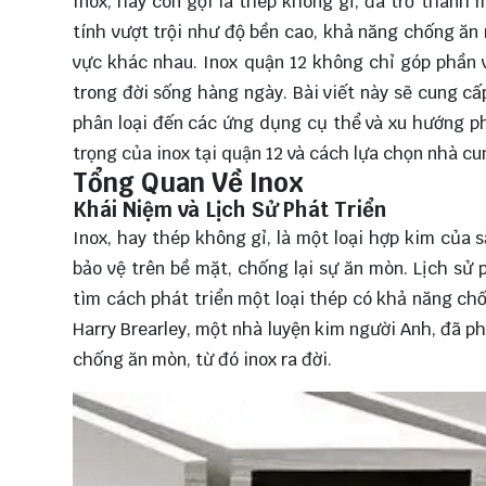
Inox, hay còn gọi là thép không gỉ, đã trở thành
tính vượt trội như độ bền cao, khả năng chống ăn
vực khác nhau. Inox quận 12 không chỉ góp phần v
trong đời sống hàng ngày. Bài viết này sẽ cung cấp
phân loại đến các ứng dụng cụ thể và xu hướng phá
trọng của inox tại quận 12 và cách lựa chọn nhà cu
Tổng Quan Về Inox
Khái Niệm và Lịch Sử Phát Triển
Inox, hay thép không gỉ, là một loại hợp kim của 
bảo vệ trên bề mặt, chống lại sự ăn mòn. Lịch sử 
tìm cách phát triển một loại thép có khả năng ch
Harry Brearley, một nhà luyện kim người Anh, đã ph
chống ăn mòn, từ đó inox ra đời.