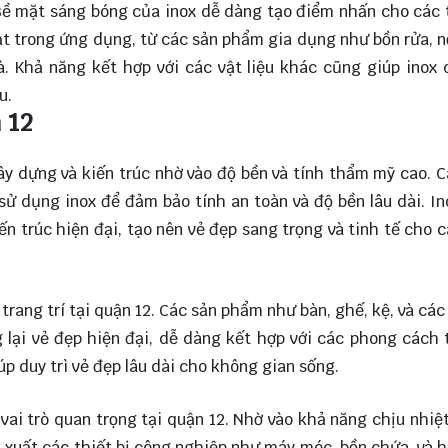
Bề mặt sáng bóng của inox dễ dàng tạo điểm nhấn cho các 
hoạt trong ứng dụng, từ các sản phẩm gia dụng như bồn rửa, n
à. Khả năng kết hợp với các vật liệu khác cũng giúp inox
u.
 12
ây dựng và kiến trúc nhờ vào độ bền và tính thẩm mỹ cao. 
 sử dụng inox để đảm bảo tính an toàn và độ bền lâu dài. I
ến trúc hiện đại, tạo nên vẻ đẹp sang trọng và tinh tế cho 
 trang trí tại quận 12. Các sản phẩm như bàn, ghế, kệ, và các 
 lại vẻ đẹp hiện đại, dễ dàng kết hợp với các phong cách 
úp duy trì vẻ đẹp lâu dài cho không gian sống.
 vai trò quan trọng tại quận 12. Nhờ vào khả năng chịu nhiệ
n xuất các thiết bị công nghiệp như máy móc, bồn chứa, và 