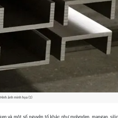
Hình ảnh minh họa (1)
ken và một số nguyên tố khác như molypden, mangan, sili