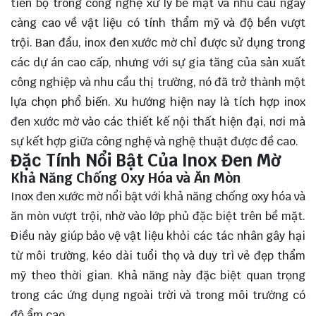
tiến bộ trong công nghệ xử lý bề mặt và nhu cầu ngày
càng cao về vật liệu có tính thẩm mỹ và độ bền vượt
trội. Ban đầu, inox đen xước mờ chỉ được sử dụng trong
các dự án cao cấp, nhưng với sự gia tăng của sản xuất
công nghiệp và nhu cầu thị trường, nó đã trở thành một
lựa chọn phổ biến. Xu hướng hiện nay là tích hợp inox
đen xước mờ vào các thiết kế nội thất hiện đại, nơi mà
sự kết hợp giữa công nghệ và nghệ thuật được đề cao.
Đặc Tính Nổi Bật Của Inox Đen Mờ
Khả Năng Chống Oxy Hóa và Ăn Mòn
Inox đen xước mờ nổi bật với khả năng chống oxy hóa và
ăn mòn vượt trội, nhờ vào lớp phủ đặc biệt trên bề mặt.
Điều này giúp bảo vệ vật liệu khỏi các tác nhân gây hại
từ môi trường, kéo dài tuổi thọ và duy trì vẻ đẹp thẩm
mỹ theo thời gian. Khả năng này đặc biệt quan trọng
trong các ứng dụng ngoài trời và trong môi trường có
độ ẩm cao.