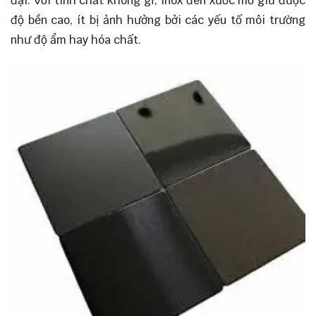
đại. Với tính chất không gỉ, inox đen xước mờ giữ được
độ bền cao, ít bị ảnh hưởng bởi các yếu tố môi trường
như độ ẩm hay hóa chất.