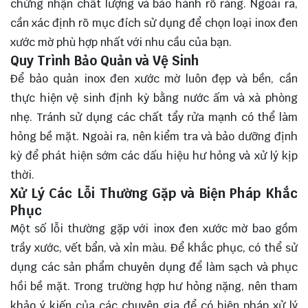
chứng nhận chất lượng và bảo hành rõ ràng. Ngoài ra,
cần xác định rõ mục đích sử dụng để chọn loại inox đen
xước mờ phù hợp nhất với nhu cầu của bạn.
Quy Trình Bảo Quản và Vệ Sinh
Để bảo quản inox đen xước mờ luôn đẹp và bền, cần
thực hiện vệ sinh định kỳ bằng nước ấm và xà phòng
nhẹ. Tránh sử dụng các chất tẩy rửa mạnh có thể làm
hỏng bề mặt. Ngoài ra, nên kiểm tra và bảo dưỡng định
kỳ để phát hiện sớm các dấu hiệu hư hỏng và xử lý kịp
thời.
Xử Lý Các Lỗi Thường Gặp và Biện Pháp Khắc
Phục
Một số lỗi thường gặp với inox đen xước mờ bao gồm
trầy xước, vết bẩn, và xỉn màu. Để khắc phục, có thể sử
dụng các sản phẩm chuyên dụng để làm sạch và phục
hồi bề mặt. Trong trường hợp hư hỏng nặng, nên tham
khảo ý kiến của các chuyên gia để có biện pháp xử lý