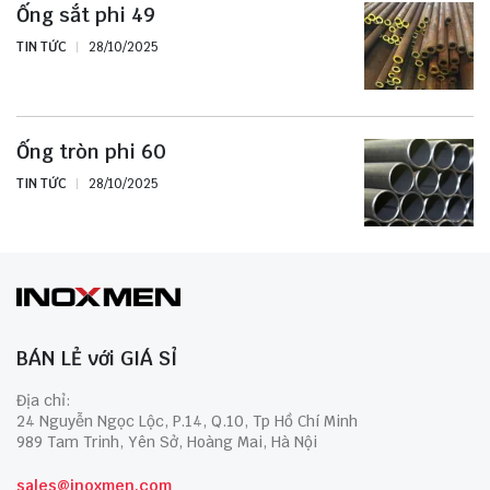
Ống sắt phi 49
TIN TỨC
28/10/2025
Ống tròn phi 60
TIN TỨC
28/10/2025
BÁN LẺ với GIÁ SỈ
Địa chỉ:
24 Nguyễn Ngọc Lộc, P.14, Q.10, Tp Hồ Chí Minh
989 Tam Trinh, Yên Sở, Hoàng Mai, Hà Nội
sales@inoxmen.com