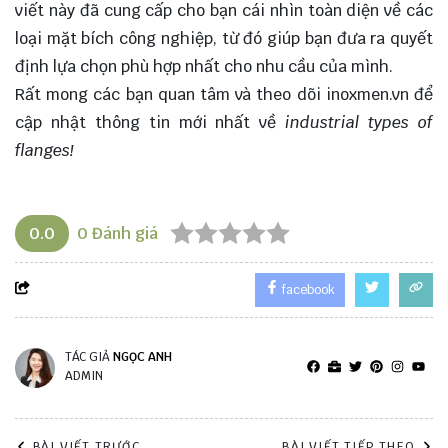
viết này đã
cung cấp
cho bạn cái nhìn toàn diện về các
loại mặt bích công nghiệp, từ đó giúp bạn đưa ra quyết
định lựa chọn phù hợp nhất cho nhu cầu của mình.
Rất mong các bạn quan tâm và theo dõi
inoxmen.vn
để
cập nhật thông tin mới nhất về
industrial types of
flanges!
0.0
0
Đánh giá
facebook
TÁC GIẢ
NGỌC ANH
ADMIN
BÀI VIẾT TRƯỚC
BÀI VIẾT TIẾP THEO