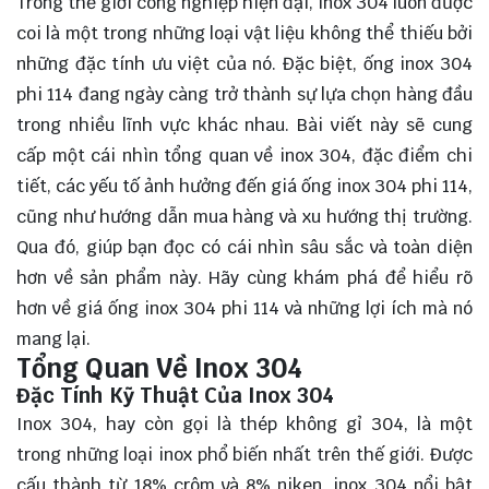
Trong thế giới công nghiệp hiện đại, inox 304 luôn được
coi là một trong những loại vật liệu không thể thiếu bởi
những đặc tính ưu việt của nó. Đặc biệt, ống inox 304
phi 114 đang ngày càng trở thành sự lựa chọn hàng đầu
trong nhiều lĩnh vực khác nhau. Bài viết này sẽ cung
cấp một cái nhìn tổng quan về inox 304, đặc điểm chi
tiết, các yếu tố ảnh hưởng đến giá ống inox 304 phi 114,
cũng như hướng dẫn mua hàng và xu hướng thị trường.
Qua đó, giúp bạn đọc có cái nhìn sâu sắc và toàn diện
hơn về sản phẩm này. Hãy cùng
khám phá
để hiểu rõ
hơn về giá ống inox 304 phi 114 và những lợi ích mà nó
mang lại.
Tổng Quan Về Inox 304
Đặc Tính Kỹ Thuật Của Inox 304
Inox 304, hay còn gọi là thép không gỉ 304, là một
trong những loại inox phổ biến nhất trên thế giới. Được
cấu thành từ 18% crôm và 8% niken, inox 304 nổi bật