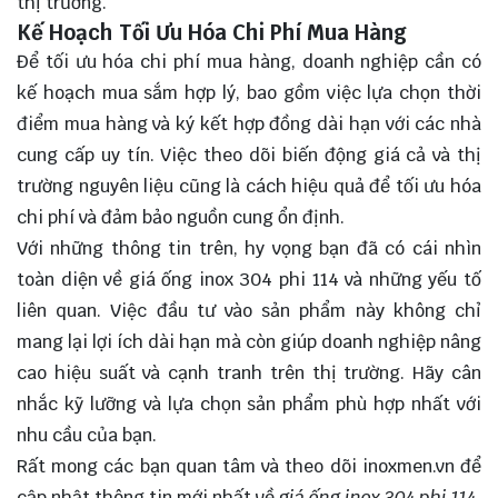
thị trường.
Kế Hoạch Tối Ưu Hóa Chi Phí Mua Hàng
Để tối ưu hóa chi phí mua hàng, doanh nghiệp cần có
kế hoạch mua sắm hợp lý, bao gồm việc lựa chọn thời
điểm mua hàng và ký kết hợp đồng dài hạn với các nhà
cung cấp uy tín. Việc theo dõi biến động giá cả và thị
trường nguyên liệu cũng là cách hiệu quả để tối ưu hóa
chi phí và đảm bảo nguồn cung ổn định.
Với những thông tin trên, hy vọng bạn đã có cái nhìn
toàn diện về giá ống inox 304 phi 114 và những yếu tố
liên quan. Việc đầu tư vào sản phẩm này không chỉ
mang lại lợi ích dài hạn mà còn giúp doanh nghiệp nâng
cao hiệu suất và cạnh tranh trên thị trường. Hãy cân
nhắc kỹ lưỡng và
lựa chọn
sản phẩm phù hợp nhất với
nhu cầu của bạn.
Rất mong các bạn quan tâm và theo dõi
inoxmen.vn
để
cập nhật thông tin mới nhất về
giá ống inox 304 phi 114.