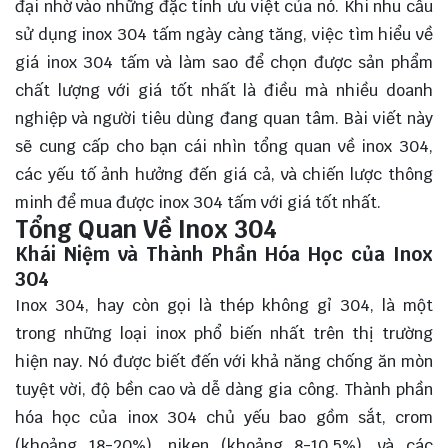
đại nhờ vào những đặc tính ưu việt của nó. Khi nhu cầu
sử dụng inox 304 tấm ngày càng tăng, việc tìm hiểu về
giá inox 304 tấm và làm sao để chọn được sản phẩm
chất lượng với giá tốt nhất là điều mà nhiều doanh
nghiệp và người tiêu dùng đang quan tâm. Bài viết này
sẽ
cung cấp
cho bạn cái nhìn tổng quan về inox 304,
các yếu tố ảnh hưởng đến giá cả, và chiến lược thông
minh để mua được inox 304 tấm với giá tốt nhất.
Tổng Quan Về Inox 304
Khái Niệm và Thành Phần Hóa Học của Inox
304
Inox 304, hay còn gọi là thép không gỉ 304, là một
trong những loại inox phổ biến nhất trên thị trường
hiện nay. Nó được biết đến với khả năng chống ăn mòn
tuyệt vời, độ bền cao và dễ dàng gia công. Thành phần
hóa học của inox 304 chủ yếu bao gồm sắt, crom
(khoảng 18-20%), niken (khoảng 8-10.5%), và các