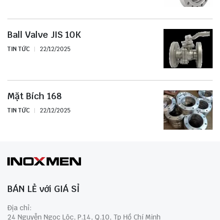
Ball Valve JIS 10K
TIN TỨC
22/12/2025
Mặt Bích 168
TIN TỨC
22/12/2025
BÁN LẺ với GIÁ SỈ
Địa chỉ:
24 Nguyễn Ngọc Lộc, P.14, Q.10, Tp Hồ Chí Minh