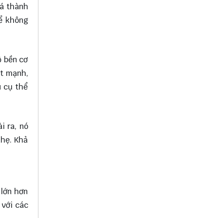
iá thành
hể không
ộ bền cơ
it mạnh,
u cụ thể
i ra, nó
nhẹ. Khả
 lớn hơn
 với các