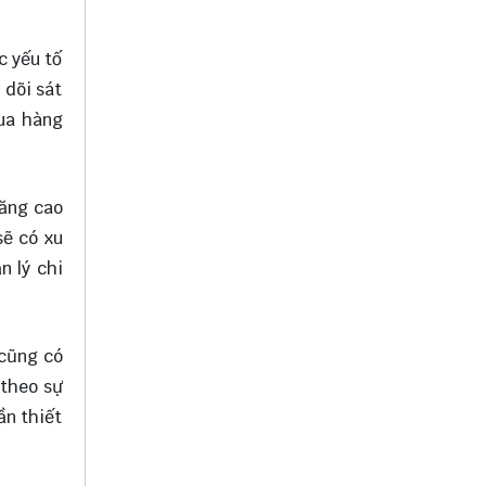
c yếu tố
 dõi sát
mua hàng
tăng cao
sẽ có xu
n lý chi
 cũng có
 theo sự
ần thiết