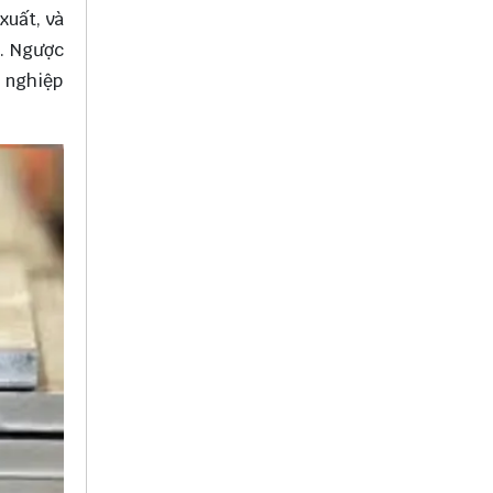
xuất, và
n. Ngược
h nghiệp