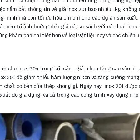
rở thành lựa chọn hàng đầu cho nhiều ứng dụng công nghiệ
Việc nắm bắt thông tin về giá inox 201 bao nhiêu 1kg không 
 minh mà còn tối ưu hóa chi phí cho các dự án sản xuất. 
ác yếu tố ảnh hưởng đến giá cả, so sánh với các loại inox 
cùng
khám phá
chi tiết hơn về loại vật liệu này và các chiến 
thế cho inox 304 trong bối cảnh giá niken tăng cao vào n
inox 201 đã giảm thiểu hàm lượng niken và tăng cường mang
nh chất cơ bản của thép không gỉ. Ngày nay, inox 201 được
xuất đồ gia dụng, và cả trong các công trình xây dựng nhờ