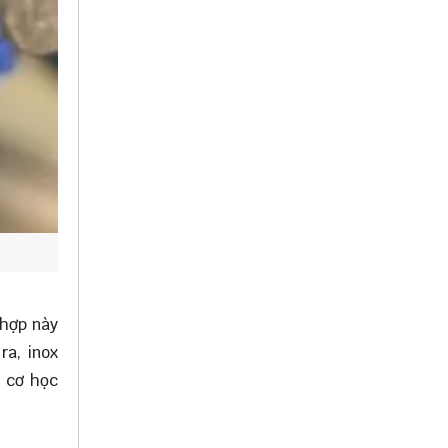
 hợp này
ra, inox
h cơ học