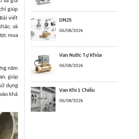
p và gia
chỉ giúp
Bài viết
DN25
khác, và
06/08/2026
lược mua
Van Nước Tự Khóa
06/08/2026
hững năm
an, giúp
 sử dụng
Van Khí 1 Chiều
 vào khả
06/08/2026