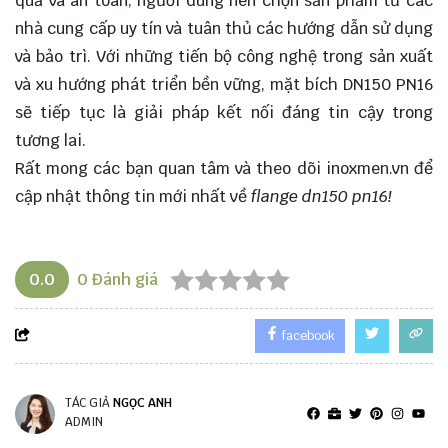
quả và an toàn, người dùng nên chọn sản phẩm từ các
nhà cung cấp uy tín và tuân thủ các hướng dẫn sử dụng
và bảo trì. Với những tiến bộ công nghệ trong sản xuất
và xu hướng phát triển bền vững, mặt bích DN150 PN16
sẽ tiếp tục là giải pháp kết nối đáng tin cậy trong
tương lai.
Rất mong các bạn quan tâm và theo dõi
inoxmen.vn
để
cập nhật thông tin mới nhất về
flange dn150 pn16!
0.0
0
Đánh giá
facebook
TÁC GIẢ
NGỌC ANH
ADMIN