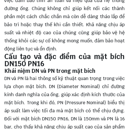
việc đảm bảo tính an toàn và hiệu quả của hệ thống
đường ống. Chúng không chỉ giúp kết nối các thành
phần một cách chắc chắn mà còn dễ dàng tháo lắp để
bảo trì hoặc thay thế khi cần thiết. Khả năng chịu áp
suất và nhiệt độ cao của chúng cũng giúp bảo vệ hệ
thống khỏi các sự cố không mong muốn, đảm bảo hoạt
động liên tục và ổn định.
Cấu tạo và đặc điểm của mặt bích
DN150 PN16
Khái niệm DN và PN trong mặt bích
DN và PN là hai thông số kỹ thuật quan trọng trong việc
lựa chọn mặt bích. DN (Diameter Nominal) chỉ đường
kính danh nghĩa của ống, giúp xác định kích thước của
mặt bích. Trong khi đó, PN (Pressure Nominal) biểu thị
áp suất làm việc tối đa mà mặt bích có thể chịu đựng.
Đối với mặt bích DN150 PN16, DN là 150mm và PN là 16
bar, cho thấy khả năng chịu áp suất cao của sản phẩm