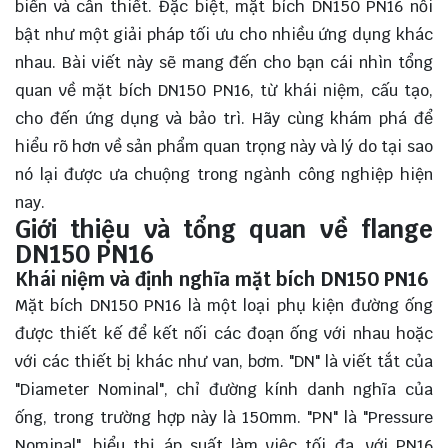
biến và cần thiết. Đặc biệt, mặt bích DN150 PN16 nổi
bật như một giải pháp tối ưu cho nhiều ứng dụng khác
nhau. Bài viết này sẽ mang đến cho bạn cái nhìn tổng
quan về mặt bích DN150 PN16, từ khái niệm, cấu tạo,
cho đến ứng dụng và bảo trì. Hãy cùng
khám phá
để
hiểu rõ hơn về sản phẩm quan trọng này và lý do tại sao
nó lại được ưa chuộng trong ngành công nghiệp hiện
nay.
Giới thiệu và tổng quan về flange
DN150 PN16
Khái niệm và định nghĩa mặt bích DN150 PN16
Mặt bích DN150 PN16 là một loại phụ kiện đường ống
được thiết kế để kết nối các đoạn ống với nhau hoặc
với các thiết bị khác như van, bơm. "DN" là viết tắt của
"Diameter Nominal", chỉ đường kính danh nghĩa của
ống, trong trường hợp này là 150mm. "PN" là "Pressure
Nominal", biểu thị áp suất làm việc tối đa, với PN16