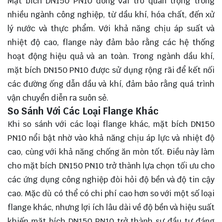
Mặt bích DN150 PN10 đóng vai trò quan trọng trong
nhiều ngành công nghiệp, từ dầu khí, hóa chất, đến xử
lý nước và thực phẩm. Với khả năng chịu áp suất và
nhiệt độ cao, flange này đảm bảo rằng các hệ thống
hoạt động hiệu quả và an toàn. Trong ngành dầu khí,
mặt bích DN150 PN10 được sử dụng rộng rãi để kết nối
các đường ống dẫn dầu và khí, đảm bảo rằng quá trình
vận chuyển diễn ra suôn sẻ.
So Sánh Với Các Loại Flange Khác
Khi so sánh với các loại flange khác, mặt bích DN150
PN10 nổi bật nhờ vào khả năng chịu áp lực và nhiệt độ
cao, cùng với khả năng chống ăn mòn tốt. Điều này làm
cho mặt bích DN150 PN10 trở thành lựa chọn tối ưu cho
các ứng dụng công nghiệp đòi hỏi độ bền và độ tin cậy
cao. Mặc dù có thể có chi phí cao hơn so với một số loại
flange khác, nhưng lợi ích lâu dài về độ bền và hiệu suất
khiến mặt bích DN150 PN10 trở thành sự đầu tư đáng