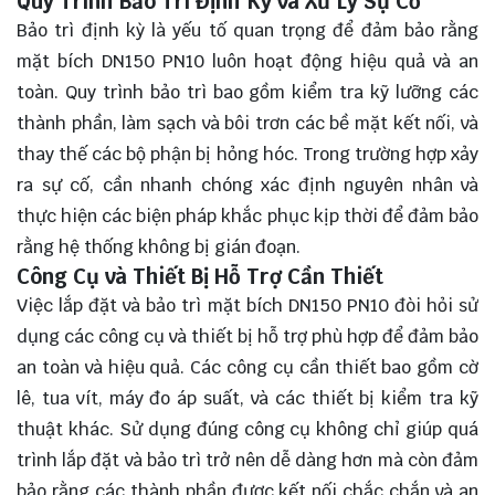
Quy Trình Bảo Trì Định Kỳ và Xử Lý Sự Cố
Bảo trì định kỳ là yếu tố quan trọng để đảm bảo rằng
mặt bích DN150 PN10 luôn hoạt động hiệu quả và an
toàn. Quy trình bảo trì bao gồm kiểm tra kỹ lưỡng các
thành phần, làm sạch và bôi trơn các bề mặt kết nối, và
thay thế các bộ phận bị hỏng hóc. Trong trường hợp xảy
ra sự cố, cần nhanh chóng xác định nguyên nhân và
thực hiện các biện pháp khắc phục kịp thời để đảm bảo
rằng hệ thống không bị gián đoạn.
Công Cụ và Thiết Bị Hỗ Trợ Cần Thiết
Việc lắp đặt và bảo trì mặt bích DN150 PN10 đòi hỏi sử
dụng các công cụ và thiết bị hỗ trợ phù hợp để đảm bảo
an toàn và hiệu quả. Các công cụ cần thiết bao gồm cờ
lê, tua vít, máy đo áp suất, và các thiết bị kiểm tra kỹ
thuật khác. Sử dụng đúng công cụ không chỉ giúp quá
trình lắp đặt và bảo trì trở nên dễ dàng hơn mà còn đảm
bảo rằng các thành phần được kết nối chắc chắn và an