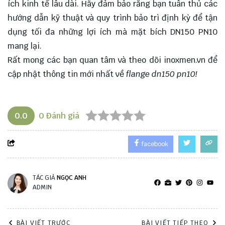
ích kinh tế lâu dài. Hãy đảm bảo rằng bạn tuân thủ các
hướng dẫn kỹ thuật và quy trình bảo trì định kỳ để tận
dụng tối đa những lợi ích mà mặt bích DN150 PN10
mang lại.
Rất mong các bạn quan tâm và theo dõi
inoxmen.vn
để
cập nhật thông tin mới nhất về
flange dn150 pn10!
0.0
0
Đánh giá
facebook
TÁC GIẢ
NGỌC ANH
ADMIN
BÀI VIẾT TRƯỚC
BÀI VIẾT TIẾP THEO