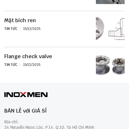
Mặt bích ren
TIN TỨC
15/12/2025
Flange check valve
TIN TỨC
15/12/2025
BÁN LẺ với GIÁ SỈ
Địa chỉ:
24 Nguyễn Ngọc Lộc, P.14, Q.10, Tp Hồ Chí Minh