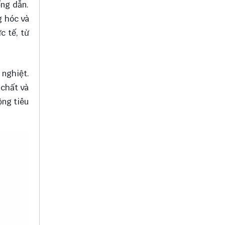
ống dẫn.
g hóc và
c tế, từ
 nghiệt.
 chất và
ộng tiêu