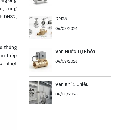
hống ống
ật, cũng
ch DN32,
DN25
06/08/2026
hệ thống
Van Nước Tự Khóa
như thép
06/08/2026
và nhiệt
Van Khí 1 Chiều
06/08/2026