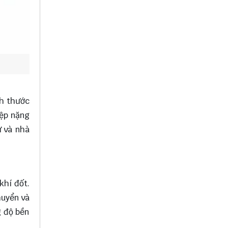
ch thước
iệp nặng
ư và nhà
khí đốt.
huyển và
g độ bền