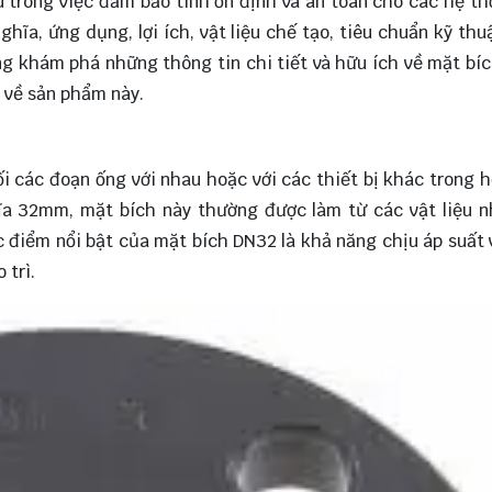
yếu trong việc đảm bảo tính ổn định và an toàn cho các hệ t
ghĩa, ứng dụng, lợi ích, vật liệu chế tạo, tiêu chuẩn kỹ thu
ùng
khám phá
những thông tin chi tiết và hữu ích về mặt bí
n về sản phẩm này.
ối các đoạn ống với nhau hoặc với các thiết bị khác trong 
ĩa 32mm, mặt bích này thường được làm từ các vật liệu 
 điểm nổi bật của mặt bích DN32 là khả năng chịu áp suất 
 trì.