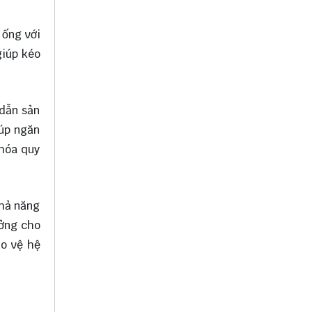
 ống với
giúp kéo
 dẫn sản
iúp ngăn
 hóa quy
Khả năng
ưởng cho
ảo vệ hệ