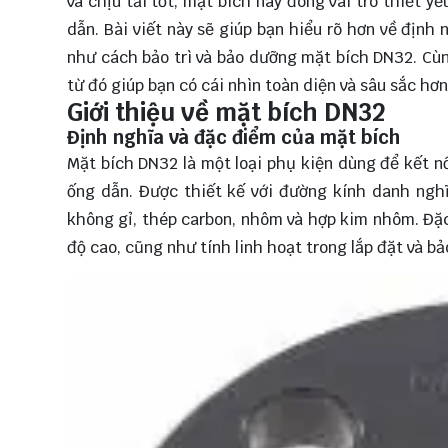
và chịu tải tốt, mặt bích này đóng vai trò thiết 
dẫn. Bài viết này sẽ giúp bạn hiểu rõ hơn về định n
như cách bảo trì và bảo dưỡng mặt bích DN32. C
từ đó giúp bạn có cái nhìn toàn diện và sâu sắc hơ
Giới thiệu về mặt bích DN32
Định nghĩa và đặc điểm của mặt bích
Mặt bích DN32 là một loại phụ kiện dùng để kết n
ống dẫn. Được thiết kế với đường kính danh ngh
không gỉ, thép carbon, nhôm và hợp kim nhôm. Đặc
độ cao, cũng như tính linh hoạt trong lắp đặt và bảo