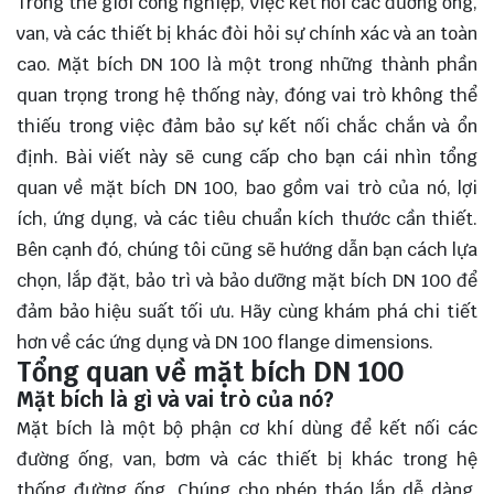
Trong thế giới công nghiệp, việc kết nối các đường ống,
van, và các thiết bị khác đòi hỏi sự chính xác và an toàn
cao. Mặt bích DN 100 là một trong những thành phần
quan trọng trong hệ thống này, đóng vai trò không thể
thiếu trong việc đảm bảo sự kết nối chắc chắn và ổn
định. Bài viết này sẽ
cung cấp
cho bạn cái nhìn tổng
quan về mặt bích DN 100, bao gồm vai trò của nó, lợi
ích, ứng dụng, và các tiêu chuẩn kích thước cần thiết.
Bên cạnh đó, chúng tôi cũng sẽ hướng dẫn bạn cách lựa
chọn, lắp đặt, bảo trì và bảo dưỡng mặt bích DN 100 để
đảm bảo hiệu suất tối ưu. Hãy cùng khám phá chi tiết
hơn về các ứng dụng và DN 100 flange dimensions.
Tổng quan về mặt bích DN 100
Mặt bích là gì và vai trò của nó?
Mặt bích là một bộ phận cơ khí dùng để kết nối các
đường ống, van, bơm và các thiết bị khác trong hệ
thống đường ống. Chúng cho phép tháo lắp dễ dàng,