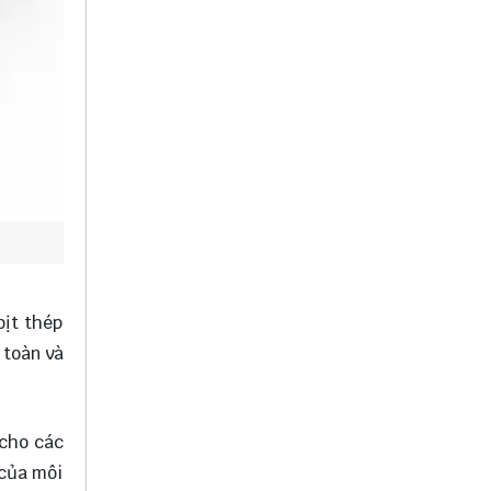
bịt thép
 toàn và
 cho các
 của môi