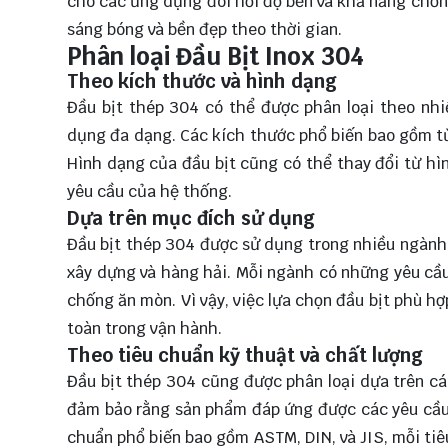
cho các ứng dụng đòi hỏi độ bền và khả năng chốn
sáng bóng và bền đẹp theo thời gian.
Phân loại Đầu Bịt Inox 304
Theo kích thước và hình dạng
Đầu bịt thép 304 có thể được phân loại theo nh
dụng đa dạng. Các kích thước phổ biến bao gồm từ
Hình dạng của đầu bịt cũng có thể thay đổi từ hì
yêu cầu của hệ thống.
Dựa trên mục đích sử dụng
Đầu bịt thép 304 được sử dụng trong nhiều ngành 
xây dựng và hàng hải. Mỗi ngành có những yêu cầu 
chống ăn mòn. Vì vậy, việc lựa chọn đầu bịt phù h
toàn trong vận hành.
Theo tiêu chuẩn kỹ thuật và chất lượng
Đầu bịt thép 304 cũng được phân loại dựa trên cá
đảm bảo rằng sản phẩm đáp ứng được các yêu cầu v
chuẩn phổ biến bao gồm ASTM, DIN, và JIS, mỗi tiê