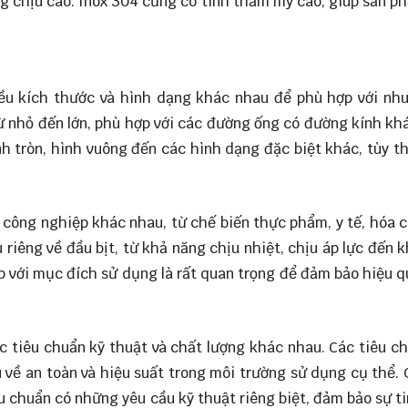
g chịu cao. Inox 304 cũng có tính thẩm mỹ cao, giúp sản p
iều kích thước và hình dạng khác nhau để phù hợp với nh
 nhỏ đến lớn, phù hợp với các đường ống có đường kính kh
nh tròn, hình vuông đến các hình dạng đặc biệt khác, tùy t
công nghiệp khác nhau, từ chế biến thực phẩm, y tế, hóa 
riêng về đầu bịt, từ khả năng chịu nhiệt, chịu áp lực đến 
ợp với mục đích sử dụng là rất quan trọng để đảm bảo hiệu q
c tiêu chuẩn kỹ thuật và chất lượng khác nhau. Các tiêu c
ề an toàn và hiệu suất trong môi trường sử dụng cụ thể. 
u chuẩn có những yêu cầu kỹ thuật riêng biệt, đảm bảo sự ti