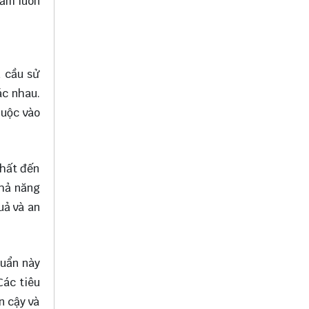
hẩm luôn
u cầu sử
ác nhau.
huộc vào
chất đến
khả năng
uả và an
huẩn này
Các tiêu
n cậy và