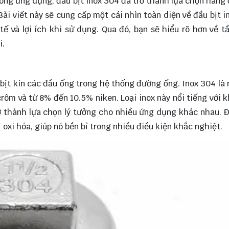
rong ứng dụng, đầu bịt inox 304 đã trở thành lựa chọn hàng
ài viết này sẽ
cung cấp
một cái nhìn toàn diện về đầu bịt i
tế và lợi ích khi sử dụng. Qua đó, bạn sẽ hiểu rõ hơn về 
i.
bịt kín các đầu ống trong hệ thống đường ống. Inox 304 là 
rôm và từ 8% đến 10.5% niken. Loại inox này nổi tiếng với 
 thành lựa chọn lý tưởng cho nhiều ứng dụng khác nhau. Đ
 oxi hóa, giúp nó bền bỉ trong nhiều điều kiện khắc nghiệt.