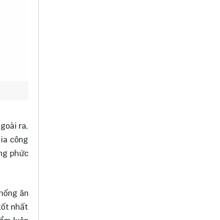
goài ra,
gia công
ống phức
chống ăn
tốt nhất