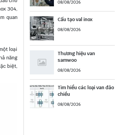
 đầu cho
08/08/2026
nox 304,
tầm quan
Cấu tạo val inox
08/08/2026
một loại
Thương hiệu van
khả năng
samwoo
ặc biệt,
08/08/2026
Tìm hiểu các loại van đảo
chiều
08/08/2026