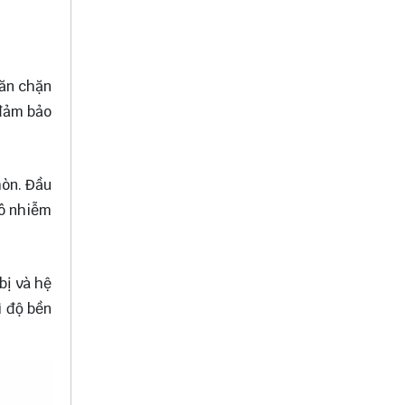
găn chặn
 đảm bảo
mòn. Đầu
 ô nhiễm
bị và hệ
ì độ bền