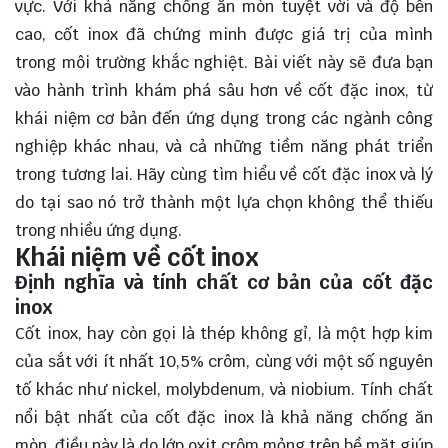
vực. Với khả năng chống ăn mòn tuyệt vời và độ bền
cao, cốt inox đã chứng minh được giá trị của mình
trong môi trường khắc nghiệt. Bài viết này sẽ đưa bạn
vào hành trình khám phá sâu hơn về cốt đặc inox, từ
khái niệm cơ bản đến ứng dụng trong các ngành công
nghiệp khác nhau, và cả những tiềm năng phát triển
trong tương lai. Hãy cùng
tìm hiểu
về cốt đặc inox và lý
do tại sao nó trở thành một lựa chọn không thể thiếu
trong nhiều ứng dụng.
Khái niệm về cốt inox
Định nghĩa và tính chất cơ bản của cốt đặc
inox
Cốt inox, hay còn gọi là thép không gỉ, là một hợp kim
của sắt với ít nhất 10,5% crôm, cùng với một số nguyên
tố khác như nickel, molybdenum, và niobium. Tính chất
nổi bật nhất của cốt đặc inox là khả năng chống ăn
mòn, điều này là do lớp oxit crôm mỏng trên bề mặt giúp