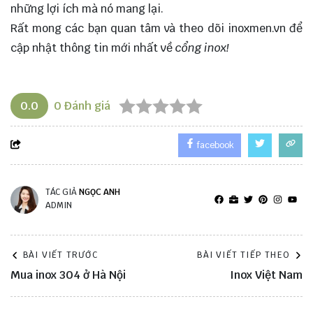
những lợi ích mà nó mang lại.
Rất mong các bạn quan tâm và theo dõi
inoxmen.vn
để
cập nhật thông tin mới nhất về
cổng inox!
0.0
0
Đánh giá
facebook
TÁC GIẢ
NGỌC ANH
ADMIN
BÀI VIẾT TRƯỚC
BÀI VIẾT TIẾP THEO
Mua inox 304 ở Hà Nội
Inox Việt Nam