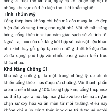
bóng và tuổi thọ lâu dài, ngay cả khi được lắp đặt ở
những khu vực có điều kiện thời tiết khắc nghiệt.
Tính Thẩm Mỹ
Cổng thép inox không chỉ bền mà còn mang lại vẻ đẹp
hiện đại và sang trọng cho ngôi nhà. Với bề mặt sáng
bóng, cổng thép inox tạo cảm giác sạch sẽ và tinh tế.
Ngoài ra, inox còn dễ dàng kết hợp với các vật liệu khác
như kính hay gỗ, giúp tạo nên những thiết kế độc đáo
và đa dạng, phù hợp với nhiều phong cách kiến trúc
khác nhau.
Khả Năng Chống Gỉ
Khả năng chống gỉ là một trong những lý do chính
khiến cổng thép inox được ưa chuộng. Với thành phần
crôm chiếm khoảng 10% trong hợp kim, cổng thép inox
có thể tự tạo ra một lớp màng bảo vệ trên bề mặt, ngăn
chặn sự oxy hóa và ăn mòn từ môi trường. Điều này
không chỉ giúp cổng thép inox duy trì được vẻ ngoài