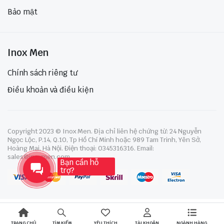
Bảo mật
Inox Men
Chính sách riêng tư
Điều khoản và điều kiện
Copyright 2023 © Inox Men. Địa chỉ liên hệ chứng từ: 24 Nguyễn
Ngọc Lộc, P.14, Q.10, Tp Hồ Chí Minh hoặc 989 Tam Trinh, Yên Sở,
Hoàng Mai, Hà Nội. Điện thoại: 0345316316. Email:
sales@inoxmen.com
Bạn cần hỗ
trợ?
TRANG CHỦ
YÊU THÍCH
TÀI KHOẢN
NGÀNH HÀNG
TÌM KIẾM