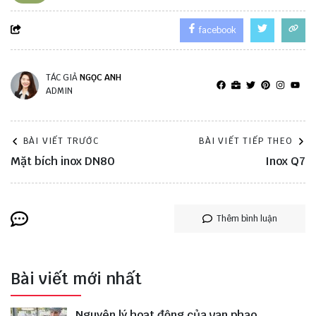
facebook
TÁC GIẢ
NGỌC ANH
ADMIN
BÀI VIẾT TRƯỚC
BÀI VIẾT TIẾP THEO
Mặt bích inox DN80
Inox Q7
Thêm bình luận
Bài viết mới nhất
Nguyên lý hoạt động của van phao