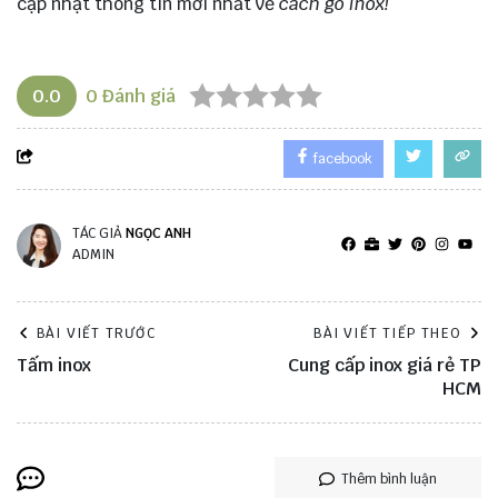
cập nhật thông tin mới nhất về
cách gò inox!
0.0
0
Đánh giá
facebook
TÁC GIẢ
NGỌC ANH
ADMIN
BÀI VIẾT TRƯỚC
BÀI VIẾT TIẾP THEO
Tấm inox
Cung cấp inox giá rẻ TP
HCM
Thêm bình luận