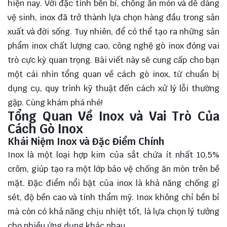
hiện nay. Với đặc tính bền bỉ, chống ăn mòn và dễ dàng
vệ sinh, inox đã trở thành lựa chọn hàng đầu trong sản
xuất và đời sống. Tuy nhiên, để có thể tạo ra những sản
phẩm inox chất lượng cao, công nghệ gò inox đóng vai
trò cực kỳ quan trọng. Bài viết này sẽ
cung cấp
cho bạn
một cái nhìn tổng quan về cách gò inox, từ chuẩn bị
dụng cụ, quy trình kỹ thuật đến cách xử lý lỗi thường
gặp. Cùng khám phá nhé!
Tổng Quan Về Inox và Vai Trò Của
Cách Gò Inox
Khái Niệm Inox và Đặc Điểm Chính
Inox là một loại hợp kim của sắt chứa ít nhất 10,5%
crôm, giúp tạo ra một lớp bảo vệ chống ăn mòn trên bề
mặt. Đặc điểm nổi bật của inox là khả năng chống gỉ
sét, độ bền cao và tính thẩm mỹ. Inox không chỉ bền bỉ
mà còn có khả năng chịu nhiệt tốt, là lựa chọn lý tưởng
cho nhiều ứng dụng khác nhau.