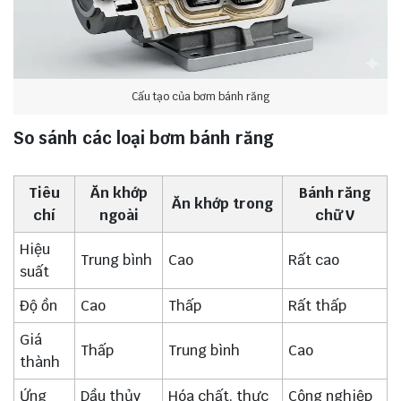
Cấu tạo của bơm bánh răng
So sánh các loại bơm bánh răng
Tiêu
Ăn khớp
Bánh răng
Ăn khớp trong
chí
ngoài
chữ V
Hiệu
Trung bình
Cao
Rất cao
suất
Độ ồn
Cao
Thấp
Rất thấp
Giá
Thấp
Trung bình
Cao
thành
Ứng
Dầu thủy
Hóa chất, thực
Công nghiệp