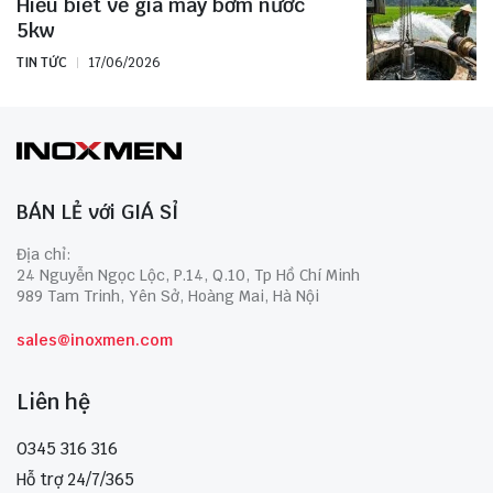
Hiểu biết về giá máy bơm nước
5kw
TIN TỨC
17/06/2026
BÁN LẺ với GIÁ SỈ
Địa chỉ:
24 Nguyễn Ngọc Lộc, P.14, Q.10, Tp Hồ Chí Minh
989 Tam Trinh, Yên Sở, Hoàng Mai, Hà Nội
sales@inoxmen.com
Liên hệ
0345 316 316
Hỗ trợ 24/7/365