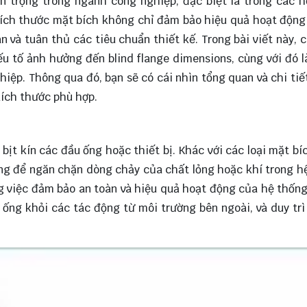
n trọng trong ngành công nghiệp, đặc biệt là trong các 
 kích thước mặt bích không chỉ đảm bảo hiệu quả hoạt độn
n và tuân thủ các tiêu chuẩn thiết kế. Trong bài viết này, 
 yếu tố ảnh hưởng đến blind flange dimensions, cùng với đó 
iệp. Thông qua đó, bạn sẽ có cái nhìn tổng quan và chi tiế
kích thước phù hợp.
 bịt kín các đầu ống hoặc thiết bị. Khác với các loại mặt bí
ng để ngăn chặn dòng chảy của chất lỏng hoặc khí trong h
ong việc đảm bảo an toàn và hiệu quả hoạt động của hệ thốn
g ống khỏi các tác động từ môi trường bên ngoài, và duy trì