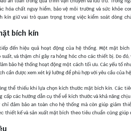
bảo an toàn trong quá trình vận chuyển và lưu trữ. Trong n
các hóa chất nguy hiểm, bảo vệ môi trường và sức khỏe co
h kín giữ vai trò quan trọng trong việc kiểm soát dòng ch
ặt bích kín
tiếp đến hiệu quả hoạt động của hệ thống. Một mặt bích
suất, và thậm chí gây ra hỏng hóc cho các thiết bị. Do đó, 
 đảm bảo hệ thống hoạt động một cách tối ưu. Các yếu tố n
ích cần được xem xét kỹ lưỡng để phù hợp với yêu cầu của h
ông thể thiếu khi lựa chọn kích thước mặt bích kín. Các ti
ng cấp các hướng dẫn cụ thể về kích thước và khả năng chịu
 chỉ đảm bảo an toàn cho hệ thống mà còn giúp giảm thiể
ệc thiết kế và sản xuất mặt bích theo tiêu chuẩn cũng giúp
iệu