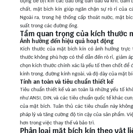
dụng để bịt kín các đầu ống dẫn dầu và khí, đảm 
chất, mặt bích kín giúp ngăn chặn sự rò rỉ của 
Ngoài ra, trong hệ thống cấp thoát nước, mặt bíc
suất trong các đường ống.
Tầm quan trọng của kích thước m
Ảnh hưởng đến hiệu quả hoạt động
Kích thước của mặt bích kín có ảnh hưởng trực 
thước không phù hợp có thể dẫn đến rò rỉ, giảm áp 
chọn kích thước chính xác là yếu tố then chốt để
kính trong, đường kính ngoài, và độ dày của mặt b
Tính an toàn và tiêu chuẩn thiết kế
Tiêu chuẩn thiết kế và an toàn là những yếu tố kh
như ANSI, DIN, và các tiêu chuẩn quốc tế khác cu
của mặt bích. Tuân thủ các tiêu chuẩn này không
pháp lý và tăng cường độ tin cậy của sản phẩm. Vi
hơn trong việc thay thế và bảo trì.
Phân loại mặt bích kín theo vật l