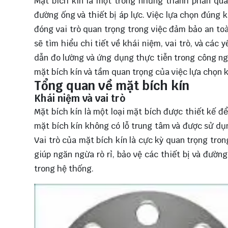
Mặt bích kín là một trong những thành phần qua
đường ống và thiết bị áp lực. Việc lựa chọn đúng
đóng vai trò quan trọng trong việc đảm bảo an toà
sẽ
tìm hiểu
chi tiết về khái niệm, vai trò, và các
dẫn đo lường và ứng dụng thực tiễn trong công ngh
mặt bích kín và tầm quan trọng của việc lựa chọn 
Tổng quan về mặt bích kín
Khái niệm và vai trò
Mặt bích kín là một loại mặt bích được thiết kế để
mặt bích kín không có lỗ trung tâm và được sử dụ
Vai trò của mặt bích kín là cực kỳ quan trọng tr
giúp ngăn ngừa rò rỉ, bảo vệ các thiết bị và đườn
trong hệ thống.