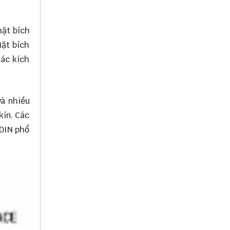
mặt bích
Mặt bích
Các kích
và nhiều
kín. Các
 DIN phổ