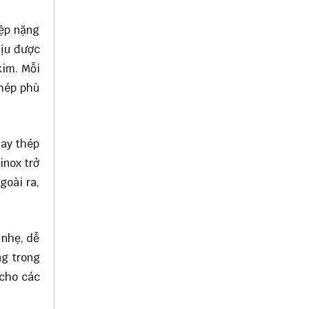
iệp nặng
hịu được
kim. Mỗi
thép phù
hay thép
inox trở
goài ra,
 nhẹ, dễ
ng trong
 cho các