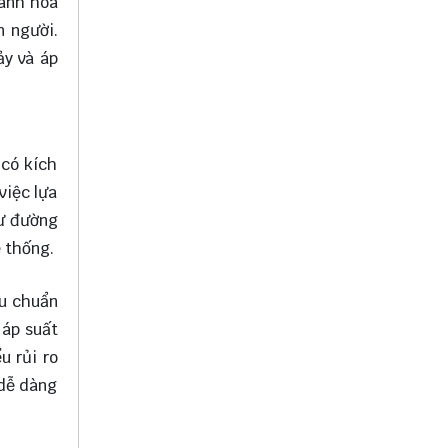
gành hóa
n người.
ảy và áp
 có kích
việc lựa
hư đường
ệ thống.
êu chuẩn
 áp suất
u rủi ro
 dễ dàng