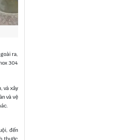
goài ra,
inox 304
, và xây
àn và vệ
hác.
uội, đến
ch thước