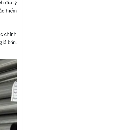
h địa lý
bảo hiểm
ác chính
giá bán.