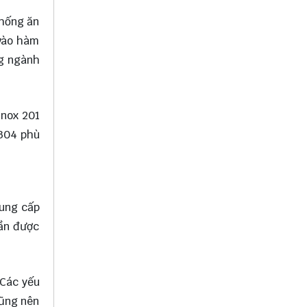
chống ăn
 vào hàm
ng ngành
Inox 201
 304 phù
cung cấp
cần được
 Các yếu
cũng nên