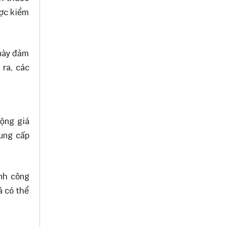
ược kiểm
 này đảm
 ra, các
động giá
cung cấp
ành công
á có thể