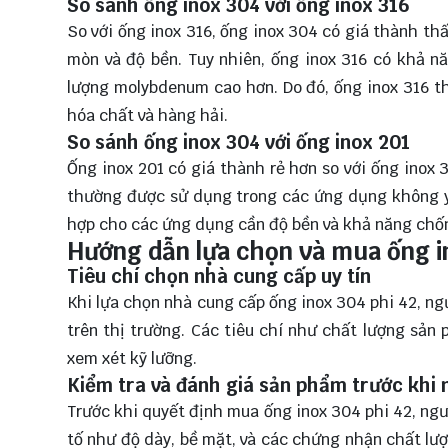
So sánh ống inox 304 với ống inox 316
So với ống inox 316, ống inox 304 có giá thành t
mòn và độ bền. Tuy nhiên, ống inox 316 có khả 
lượng molybdenum cao hơn. Do đó, ống inox 316 
hóa chất và hàng hải.
So sánh ống inox 304 với ống inox 201
Ống inox 201 có giá thành rẻ hơn so với ống inox
thường được sử dụng trong các ứng dụng không y
hợp cho các ứng dụng cần độ bền và khả năng chố
Hướng dẫn lựa chọn và mua ống i
Tiêu chí chọn nhà cung cấp uy tín
Khi lựa chọn nhà cung cấp ống inox 304 phi 42, ng
trên thị trường. Các tiêu chí như chất lượng sả
xem xét kỹ lưỡng.
Kiểm tra và đánh giá sản phẩm trước khi
Trước khi quyết định mua ống inox 304 phi 42, ngư
tố như độ dày, bề mặt, và các chứng nhận chất lư