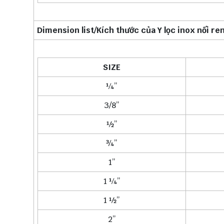
Dimension list/Kích thước của Y lọc inox nối ren
SIZE
¼’’
3/8’’
½’’
¾’’
1’’
1 ¼’’
1 ½’’
2’’