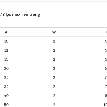
/ Y lọc inox ren trong
A
W
10
2
5
12
2
5
15
2
5
20
2
6
25
2
7
32
2
7
40
2
8
50
2
1