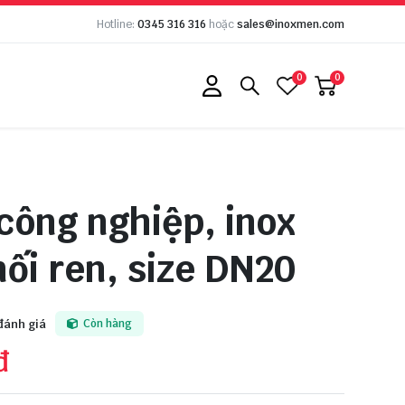
Hotline:
0345 316 316
hoặc
sales@inoxmen.com
0
0
 công nghiệp, inox
nối ren, size DN20
đánh giá
Còn hàng
đ