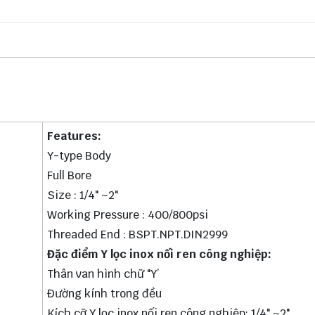
Features:
Y-type Body
Full Bore
Size : 1/4" ~2"
Working Pressure : 400/800psi
Threaded End : BSPT.NPT.DIN2999
Đặc điểm Y lọc inox nối ren công nghiệp:
Thân van hình chữ "Y’
Đường kính trong đều
Kích cỡ Y lọc inox nối ren công nghiệp: 1/4" ~2"