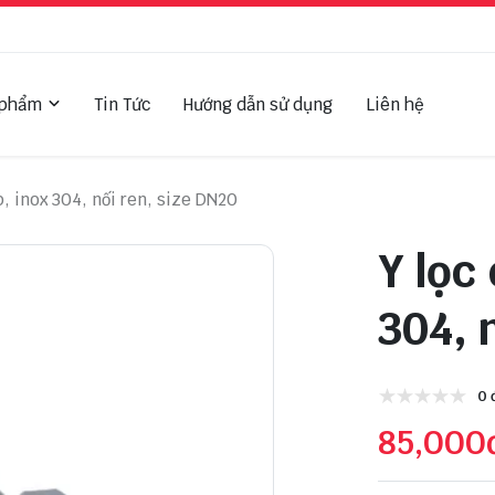
 phẩm
Tin Tức
Hướng dẫn sử dụng
Liên hệ
, inox 304, nối ren, size DN20
Y lọc
304, 
0 
85,000