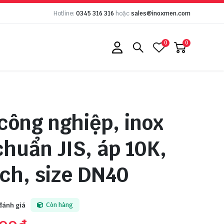
Hotline:
0345 316 316
hoặc
sales@inoxmen.com
0
0
 công nghiệp, inox
chuẩn JIS, áp 10K,
ích, size DN40
đánh giá
Còn hàng