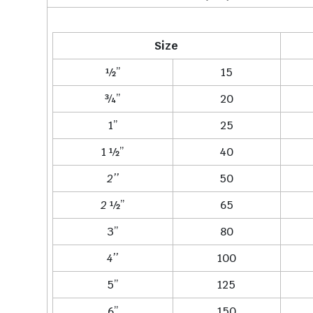
Size
½’’
15
¾’’
20
1’’
25
1 ½’’
40
2’’
50
2
½’’
65
3’’
80
4’’
100
5’’
125
6’’
150