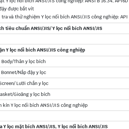
ặt Y lọc nối bích ANSI/JIS công nghiệp: ANSI B 16.34, API6D
đậy được bắt vít
 tra và thử nghiệm Y lọc nối bích ANSI/JIS công nghiệp: API
ch tiêu chuẩn ANSI/JIS/ Y lọc nối bích ANSI/JIS
n Y lọc nối bích ANSI/JIS công nghiệp
Body/Thân y lọc bích
Bonnet/Nắp đậy y lọc
Screen/ Lưới chắn y lọc
asket/Gioăng y lọc bích
 kín Y lọc nối bích ANSI/JIS công nghiệp
 Y lọc mặt bích ANSI/JIS, Y lọc nối bích ANSI/JIS