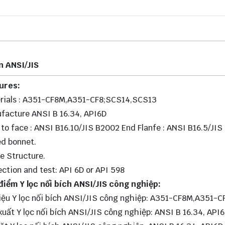
ẩn ANSI/JIS
ures:
rials : A351-CF8M,A351-CF8;SCS14,SCS13
facture ANSI B 16.34, API6D
 to face : ANSI B16.10/JIS B2002 End Flanfe : ANSI B16.5/JI
ed bonnet.
pe Structure.
ection and test: API 6D or API 598
điểm Y lọc nối bích ANSI/JIS công nghiệp:
liệu Y lọc nối bích ANSI/JIS công nghiệp: A351-CF8M,A351-
xuất Y lọc nối bích ANSI/JIS công nghiệp: ANSI B 16.34, API