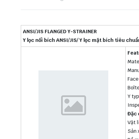
ANSI/JIS FLANGED Y-STRAINER
Y lọc nối bích ANSI/JIS/ Y lọc mặt bích tiêu chu
Feat
Mate
Manu
Face
Bolt
Y ty
Insp
Đặc 
Vật 
Sản 