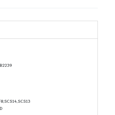
S B2239
CF8;SCS14,SCS13
6D