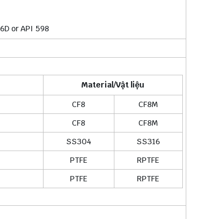
 6D or API 598
Material/Vật liệu
CF8
CF8M
CF8
CF8M
SS304
SS316
PTFE
RPTFE
PTFE
RPTFE