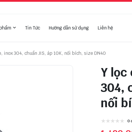
 phẩm
Tin Tức
Hướng dẫn sử dụng
Liên hệ
, inox 304, chuẩn JIS, áp 10K, nối bích, size DN40
Y lọc
304, 
nối b
0 