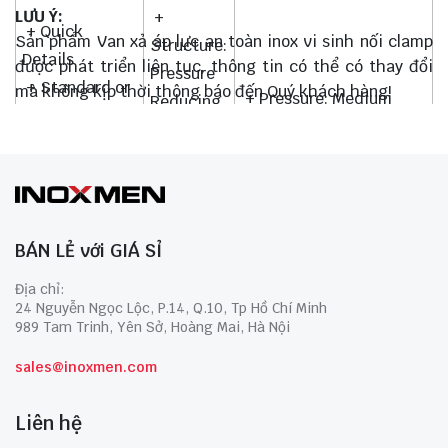
LƯU Ý:
+
+ Quick
Sản phẩm Van xả áp lực an toàn inox vi sinh nối clamp
Structure:
Details
được phát triển liên tục, thông tin có thể có thay đổi
Pressure
+ Standard or
mà không kịp thời thông báo đến Quý khách hàng!
+ Pressure: Medium
Reducing
… Standard
PressureTemperature.
+
+ Power:
Medium
Material:
Manual
temperaturePlace of Ori
Stainless
… Zhejiang, China
+ Media:
SteelPort
(Mainla…Application:
Water
Size: 3/8”
food & Beverage & Che
BÁN LẺ với GIÁ SỈ
Model Num.
– 4”, DN10
…
SANCSO1
Địa chỉ:
to DN100
24 Nguyễn Ngọc Lộc, P.14, Q.10, Tp Hồ Chí Minh
+ Gasket:
+ Brand
989 Tam Trinh, Yên Sở, Hoàng Mai, Hà Nội
PTTE
Name: SV
sales@inoxmen.com
Liên hệ