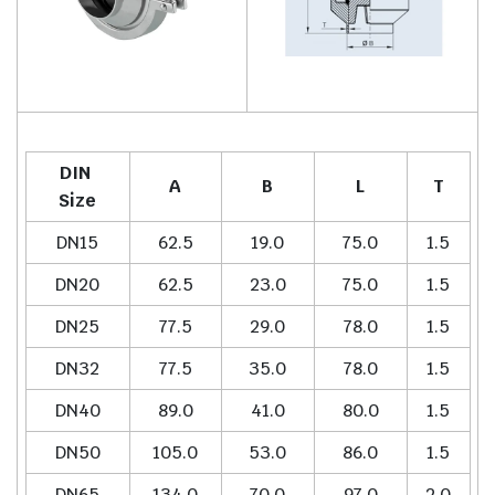
DIN
A
B
L
T
Size
DN15
62.5
19.0
75.0
1.5
DN20
62.5
23.0
75.0
1.5
DN25
77.5
29.0
78.0
1.5
DN32
77.5
35.0
78.0
1.5
DN40
89.0
41.0
80.0
1.5
DN50
105.0
53.0
86.0
1.5
DN65
134.0
70.0
97.0
2.0