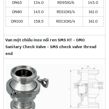
DN65
134.0
RD95X1/6
145.0
DN80
145.0
RD110X1/4
161.0
DN100
158.5
RD130X1/4
161.0
Van một chiều inox nối ren SMS HT - OMO
Sanitary Check Valve - SMS check valve thread
end