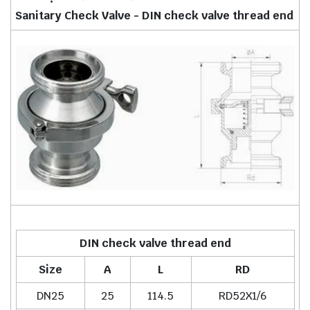
Sanitary Check Valve - DIN check valve thread end
DIN check valve thread end
Size
A
L
RD
DN25
25
114.5
RD52X1/6