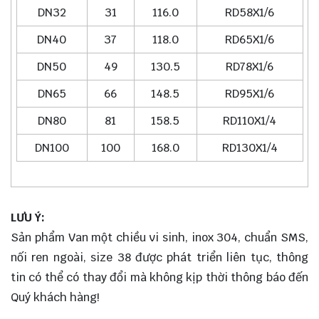
DN32
31
116.0
RD58X1/6
DN40
37
118.0
RD65X1/6
DN50
49
130.5
RD78X1/6
DN65
66
148.5
RD95X1/6
DN80
81
158.5
RD110X1/4
DN100
100
168.0
RD130X1/4
LƯU Ý:
Sản phẩm Van một chiều vi sinh, inox 304, chuẩn SMS,
nối ren ngoài, size 38 được phát triển liên tục, thông
tin có thể có thay đổi mà không kịp thời thông báo đến
Quý khách hàng!