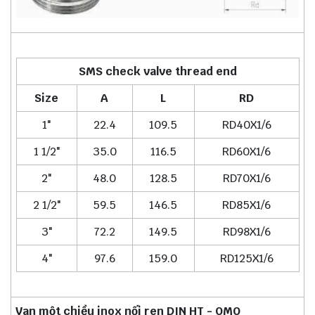
SMS check valve thread end
Size
A
L
RD
1"
22.4
109.5
RD40X1/6
1 1/2"
35.0
116.5
RD60X1/6
2"
48.0
128.5
RD70X1/6
2 1/2"
59.5
146.5
RD85X1/6
3"
72.2
149.5
RD98X1/6
4"
97.6
159.0
RD125X1/6
Van một chiều inox nối ren DIN HT - OMO