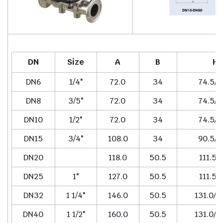
DN
Size
A
B
H
DN6
1/4"
72.0
34
74.5/7
DN8
3/5"
72.0
34
74.5/7
DN10
1/2"
72.0
34
74.5/7
DN15
3/4"
108.0
34
90.5/9
DN20
118.0
50.5
111.5/
DN25
1"
127.0
50.5
111.5/
DN32
1 1/4"
146.0
50.5
131.0/1
DN40
1 1/2"
160.0
50.5
131.0/1