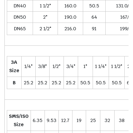
DN40
1 1/2"
160.0
50.5
131.0/1
DN50
2"
190.0
64
167/1
DN65
2 1/2"
216.0
91
199/2
3A
1/4"
3/8"
1/2"
3/4"
1"
1 1/4"
1 1/2"
2"
Size
B
25.2
25.2
25.2
25.2
50.5
50.5
50.5
64
SMS/ISO
6.35
9.53
12.7
19
25
32
38
Size