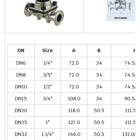
DN
Size
A
B
H
DN6
1/4"
72.0
34
74.5/7
DN8
3/5"
72.0
34
74.5/7
DN10
1/2"
72.0
34
74.5/7
DN15
3/4"
108.0
34
90.5/9
DN20
118.0
50.5
111.5/
DN25
1"
127.0
50.5
111.5/
DN32
1 1/4"
146.0
50.5
131.0/1