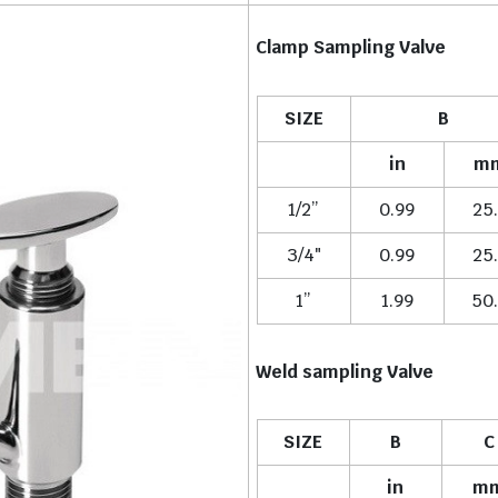
Clamp Sampling Valve
SIZE
B
in
m
1/2”
0.99
25
3/4″
0.99
25
1”
1.99
50
Weld sampling Valve
SIZE
B
C
in
m