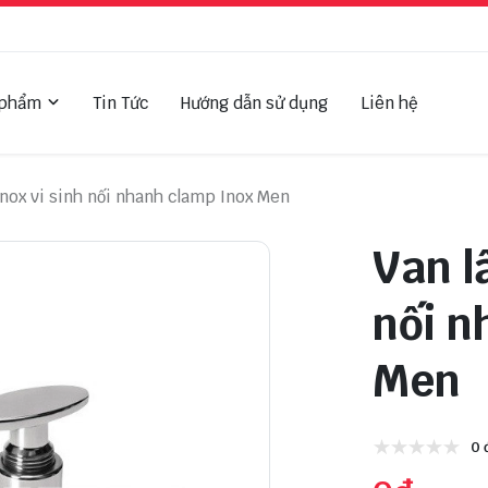
 phẩm
Tin Tức
Hướng dẫn sử dụng
Liên hệ
inox vi sinh nối nhanh clamp Inox Men
Van l
nối n
Men
0 