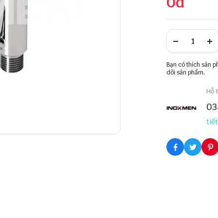
0đ
Bạn có thích sản 
dõi sản phẩm.
Hỗ t
03
tiết