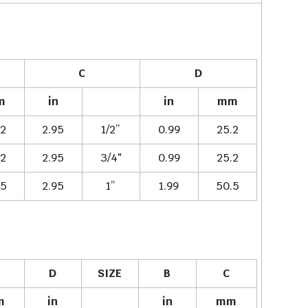
C
D
m
in
in
mm
.2
2.95
1/2”
0.99
25.2
.2
2.95
3/4″
0.99
25.2
.5
2.95
1”
1.99
50.5
D
SIZE
B
C
m
in
in
mm