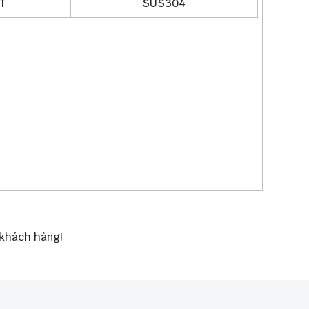
T
SUS304
 khách hàng!