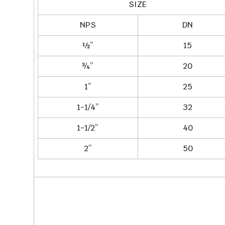
SIZE
NPS
DN
½”
15
¾”
20
1”
25
1-1/4”
32
1-1/2”
40
2”
50