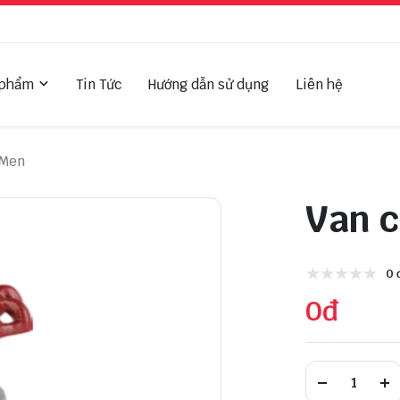
 phẩm
Tin Tức
Hướng dẫn sử dụng
Liên hệ
 Men
Van c
0 
0đ