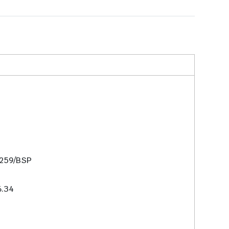
N259/BSP
6.34