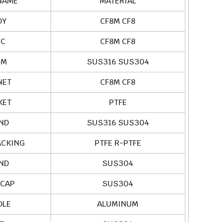
NAME
MATERIAL
DY
CF8M CF8
SC
CF8M CF8
EM
SUS316 SUS304
NET
CF8M CF8
KET
PTFE
ND
SUS316 SUS304
ACKING
PTFE R-PTFE
ND
SUS304
 CAP
SUS304
DLE
ALUMINUM