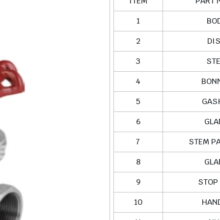
ITEM
PART 
1
BO
2
DI
3
ST
4
BON
5
GAS
6
GLA
7
STEM P
8
GLA
9
STOP
10
HAN