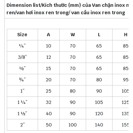
Dimension list/Kích thước (mm) của Van chặn inox nố
ren/van hơi inox ren trong/ van cầu inox ren trong
Size
A
W
L
H
¼’’
10
70
65
85
3/8’’
12
70
65
85
½’’
15
70
65
85
¾’’
20
70
80
95
1’’
25
80
90
105
1 ¼’’
32
90
105
125
1 ½’’
40
90
120
135
2’’
50
100
140
155