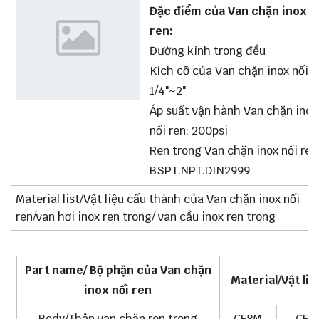
Đặc điểm của Van chặn inox n
ren:
Đường kính trong đều
Kích cỡ của Van chặn inox nối r
1/4"~2"
Áp suất vận hành Van chặn inox
nối ren: 200psi
Ren trong Van chặn inox nối ren
BSPT.NPT.DIN2999
Material list/Vật liệu cấu thành của Van chặn inox nối
ren/van hơi inox ren trong/ van cầu inox ren trong
Part name/ Bộ phận của Van chặn
Material/Vật liệ
inox nối ren
Body/Thân van chặn ren trong
CF8M
CF8