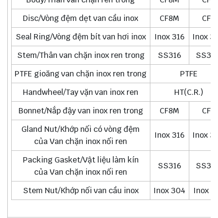
Disc/Vòng đệm dẹt van cầu inox
CF8M
CF8
Seal Ring/Vòng đệm bít van hơi inox
Inox 316
Inox 3
Stem/Thân van chặn inox ren trong
SS316
SS30
PTFE gioăng van chặn inox ren trong
PTFE
Handwheel/Tay vặn van inox ren
HT(C.R.)
Bonnet/Nắp đậy van inox ren trong
CF8M
CF8
Gland Nut/Khớp nối có vòng đệm
Inox 316
Inox 3
của Van chặn inox nối ren
Packing Gasket/Vật liệu làm kín
SS316
SS30
của Van chặn inox nối ren
Stem Nut/Khớp nối van cầu inox
Inox 304
Inox 3