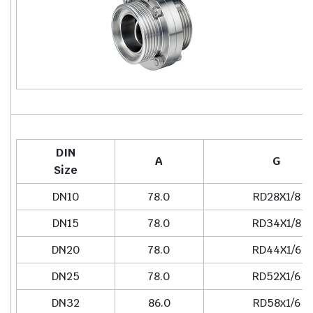
DIN
A
G
Size
DN10
78.0
RD28X1/8
DN15
78.0
RD34X1/8
DN20
78.0
RD44X1/6
DN25
78.0
RD52X1/6
DN32
86.0
RD58x1/6