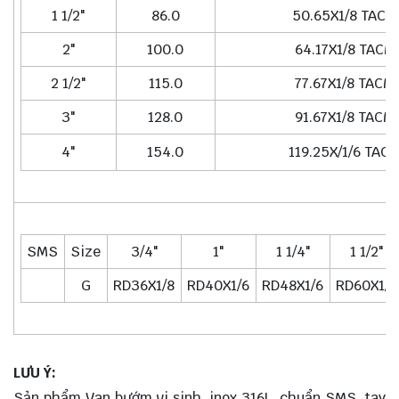
1 1/2"
86.0
50.65X1/8 TACM
2"
100.0
64.17X1/8 TACM
2 1/2"
115.0
77.67X1/8 TACM
3"
128.0
91.67X1/8 TACM
4"
154.0
119.25X/1/6 TAC
SMS
Size
3/4"
1"
1 1/4"
1 1/2"
G
RD36X1/8
RD40X1/6
RD48X1/6
RD60X1/6
LƯU Ý:
Sản phẩm Van bướm vi sinh, inox 316L, chuẩn SMS, tay