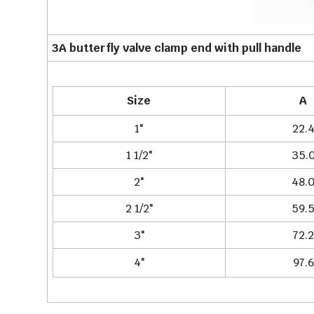
3A butterfly valve clamp end with pull handle
Size
A
1"
22.
1 1/2"
35.
2"
48.
2 1/2"
59.
3"
72.2
4"
97.6