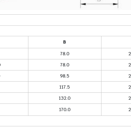
B
4
78.0
2
0
78.0
2
0
98.5
2
5
117.5
2
132.0
2
170.0
2