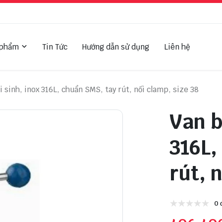
 phẩm
Tin Tức
Hướng dẫn sử dụng
Liên hệ
 sinh, inox 316L, chuẩn SMS, tay rút, nối clamp, size 38
Van b
316L,
rút, 
0 