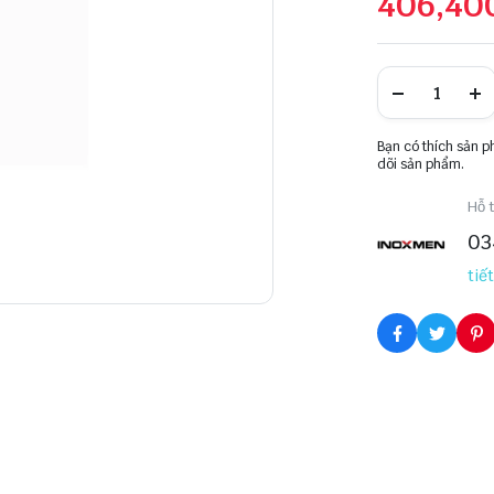
406,40
Bạn có thích sản 
dõi sản phẩm.
Hỗ t
03
tiết