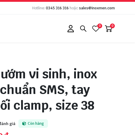
Hotline:
0345 316 316
hoặc
sales@inoxmen.com
0
0
ướm vi sinh, inox
 chuẩn SMS, tay
nối clamp, size 38
đánh giá
Còn hàng