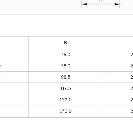
B
4
78.0
2
0
78.0
2
0
98.5
2
5
117.5
2
132.0
2
170.0
2