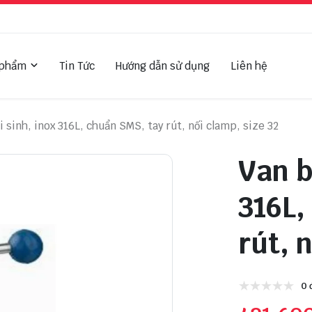
 phẩm
Tin Tức
Hướng dẫn sử dụng
Liên hệ
 sinh, inox 316L, chuẩn SMS, tay rút, nối clamp, size 32
Van b
316L,
rút, 
0 