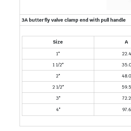
3A butterfly valve clamp end with pull handle
Size
A
1"
22.
1 1/2"
35.
2"
48.
2 1/2"
59.
3"
72.2
4"
97.6