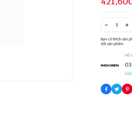
421,60
Bạn có thích sản 
dõi sản phẩm.
Hỗ t
03
tiết