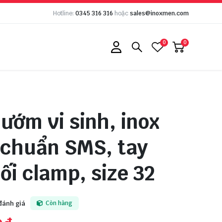
Hotline:
0345 316 316
hoặc
sales@inoxmen.com
0
0
ướm vi sinh, inox
 chuẩn SMS, tay
nối clamp, size 32
đánh giá
Còn hàng