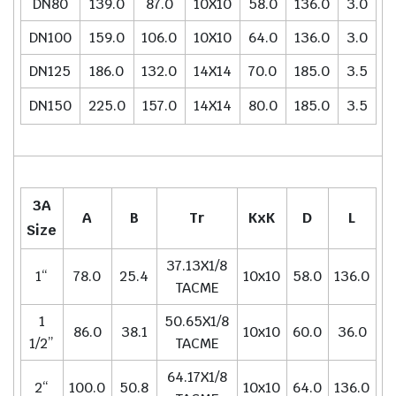
DN80
139.0
87.0
10X10
58.0
136.0
3.0
DN100
159.0
106.0
10X10
64.0
136.0
3.0
DN125
186.0
132.0
14X14
70.0
185.0
3.5
DN150
225.0
157.0
14X14
80.0
185.0
3.5
3A
A
B
Tr
KxK
D
L
Size
37.13X1/8
1“
78.0
25.4
10x10
58.0
136.0
TACME
1
50.65X1/8
86.0
38.1
10x10
60.0
36.0
1/2”
TACME
64.17X1/8
2“
100.0
50.8
10x10
64.0
136.0