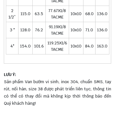
TACME
2
77.67X1/8
115.0
63.5
10x10
68.0
136.0
1/2”
TACME
91.19X1/8
3 "
128.0
76.2
10x10
71.0
136.0
TACME
119.25X1/6
4"
154.0
101.6
10x10
84.0
163.0
TACME
LƯU Ý:
Sản phẩm Van bướm vi sinh, inox 304, chuẩn SMS, tay
rút, nối hàn, size 38 được phát triển liên tục, thông tin
có thể có thay đổi mà không kịp thời thông báo đến
Quý khách hàng!