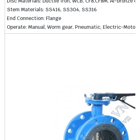
Disc Materials: Ductile Iron, WCB, CF8,CF8M, Al-bronze C
Stem Materials: SS416, SS304, SS316
End Connection: Flange
Operate: Manual, Worm gear, Pneumatic, Electric-Motori