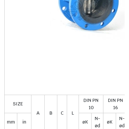
DIN PN
DIN PN
SIZE
10
16
A
B
C
L
N-
N-
mm
in
øK
øK
ød
ød