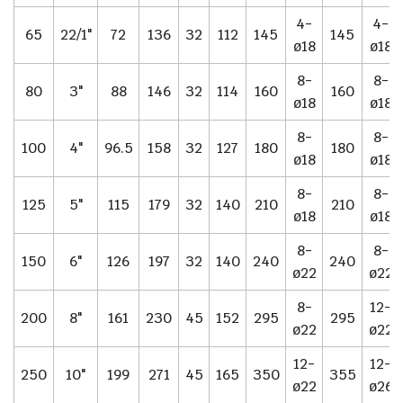
4-
4-
65
22/1"
72
136
32
112
145
145
ø18
ø18
8-
8-
80
3"
88
146
32
114
160
160
ø18
ø18
8-
8-
100
4"
96.5
158
32
127
180
180
ø18
ø18
8-
8-
125
5"
115
179
32
140
210
210
ø18
ø18
8-
8-
150
6"
126
197
32
140
240
240
ø22
ø22
8-
12-
200
8"
161
230
45
152
295
295
ø22
ø22
12-
12-
250
10"
199
271
45
165
350
355
ø22
ø26