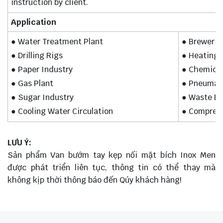
instruction by client.
Application
● Water Treatment Plant
● Brewerie
● Drilling Rigs
● Heating 
● Paper Industry
● Chemical
● Gas Plant
● Pneumat
● Sugar Industry
● Waste Ef
● Cooling Water Circulation
● Compress
LƯU Ý:
Sản phẩm Van bướm tay kẹp nối mặt bích Inox Men
được phát triển liên tục, thông tin có thể thay mà
không kịp thời thông báo đến Qúy khách hàng!