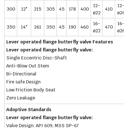
12-
12-
300
12"
215
305
45
178
400
410
ø22
ø26
16-
16-
350
14"
261
350
45
190
460
470
ø22
ø26
Lever operated flange butterfly valve Features
Lever operated flange butterfly valve:
Single Eccentric Disc-Shaft
Anti-Blow Out Stem
Bi-Directional
Fire safe Design
Low Friction Body Seat
Zero Leakage
Adoptive Standards
Lever operated flange butterfly valve:
Valve Design: API 609, MSS SP-67