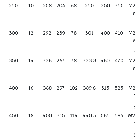
250
10
258
204
68
250
350
355
M20/
M2
12
300
12
292
239
78
301
400
410
M20/
M2
16
350
14
336
267
78
333.3
460
470
M20/
M2
16
400
16
368
297
102
389.6
515
525
M24/
M2
20
450
18
400
315
114
440.5
565
585
M24/
M2
20