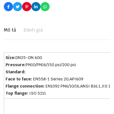
Mô tả
Đánh giá
Size:
DN25~DN 600
Pressure:
PN10/PN16/150 psi/200 psi
Standard:
Face to face:
EN558-1 Series 20,API609
Flange connection:
EN1092 PN6/10/16,ANSI B16.1,JIS 10
Top flange:
ISO 5211