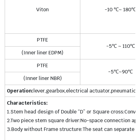
Viton
-10 ℃~ 180℃
PTFE
-5℃ ~ 110℃
(Inner liner EDPM)
PTFE
-5℃~90℃
(Inner liner NBR)
Operation:
lever,gearbox,electrical actuator,pneumatic 
Characteristics:
1.Stem head design of Double “D” or Square cross:Conven
2.Two piece stem square driver:No-space connection appl
3.Body without Frame structure:The seat can separate t