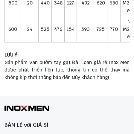
500
20
440
348
127
492
620
650
M24/
M3
20
600
24
525
476
154
593
725
770
M27/
M3
LƯU Ý:
Sản phẩm Van bướm tay gạt Đài Loan giá rẻ Inox Men
được phát triển liên tục, thông tin có thể thay mà
không kịp thời thông báo đến Qúy khách hàng!
BÁN LẺ với GIÁ SỈ