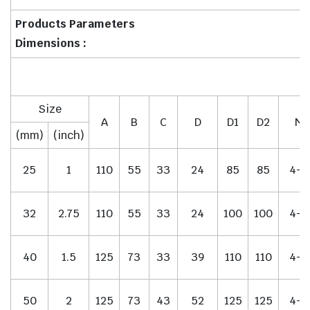
Products Parameters
Dimensions :
Size
A
B
C
D
D1
D2
N-
(mm)
(inch)
25
1
110
55
33
24
85
85
4-M
32
2.75
110
55
33
24
100
100
4-M
40
1.5
125
73
33
39
110
110
4-M
50
2
125
73
43
52
125
125
4-M