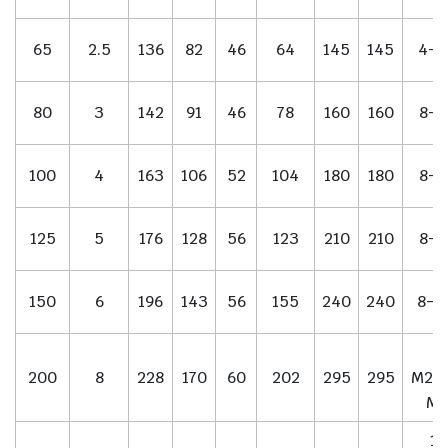
65
2.5
136
82
46
64
145
145
4-M
80
3
142
91
46
78
160
160
8-M
100
4
163
106
52
104
180
180
8-M
125
5
176
128
56
123
210
210
8-M
150
6
196
143
56
155
240
240
8-M
8
200
8
228
170
60
202
295
295
M20/
M2
12