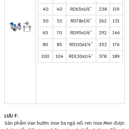
40
40
RD65x1/6”
238
119
50
52
RD78x1/6”
262
131
65
70
RD95x1/6”
292
146
80
85
RD110x1/4”
352
176
100
104
RD130x1/4”
378
189
LƯU Ý:
Sản phẩm Van bướm inox ba ngả nối ren Inox Men được