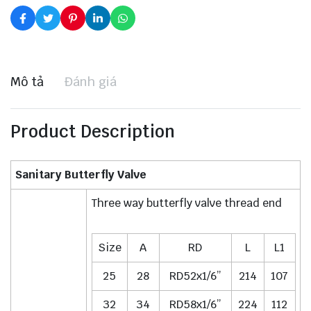
Mô tả
Đánh giá
Product Description
Sanitary Butterfly Valve
Three way butterfly valve thread end
Size
A
RD
L
L1
25
28
RD52x1/6”
214
107
32
34
RD58x1/6”
224
112