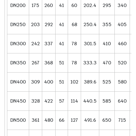
DN200
175
260
41
60
202.4
295
340
DN250
203
292
41
68
250.4
355
405
DN300
242
337
41
78
301.5
410
460
DN350
267
368
51
78
333.3
470
520
DN400
309
400
51
102
389.6
525
580
DN450
328
422
57
114
440.5
585
640
DN500
361
480
66
127
491.6
650
715