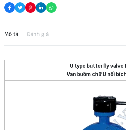
Mô tả
Đánh giá
U type butterfly valve 
Van bướm chữ U nối bích