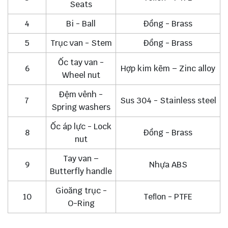
Seats
4
Bi - Ball
Đồng - Brass
5
Trục van - Stem
Đồng - Brass
Ốc tay van -
6
Hợp kim kẽm – Zinc alloy
Wheel nut
Đệm vênh -
7
Sus 304 - Stainless steel
Spring washers
Ốc áp lực - Lock
8
Đồng - Brass
nut
Tay van –
9
Nhựa ABS
Butterfly handle
Gioăng trục -
10
Teﬂon - PTFE
O-Ring