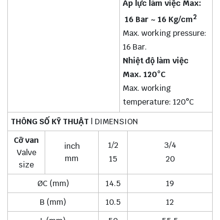
Áp lực làm việc Max:
2
16 Bar ~ 16 Kg/cm
Max. working pressure:
16 Bar.
Nhiệt độ làm việc
Max. 120°C
Max. working
temperature: 120°C
THÔNG SỐ KỸ THUẬT
| DIMENSION
Cỡ van
1/2
3/4
inch
Valve
mm
15
20
size
ØC (mm)
14.5
19
B (mm)
10.5
12