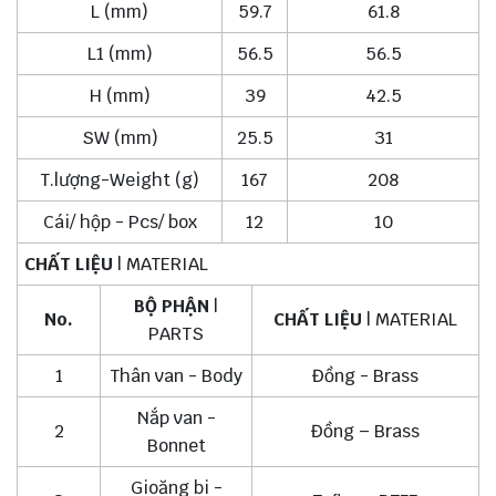
L (mm)
59.7
61.8
L1 (mm)
56.5
56.5
H (mm)
39
42.5
SW (mm)
25.5
31
T.lượng-Weight (g)
167
208
Cái/ hộp - Pcs/ box
12
10
CHẤT LIỆU
| MATERIAL
BỘ PHẬN
|
No.
CHẤT LIỆU
| MATERIAL
PARTS
1
Thân van - Body
Đồng - Brass
Nắp van -
2
Đồng – Brass
Bonnet
Gioăng bi -