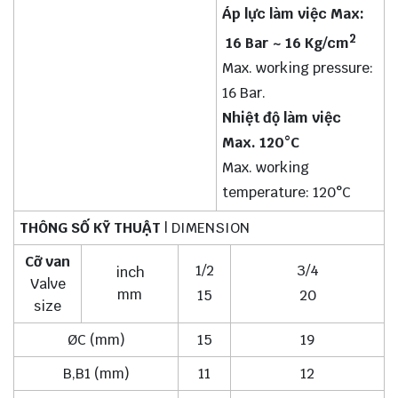
Áp lực làm việc Max:
2
16 Bar ~ 16 Kg/cm
Max. working pressure:
16 Bar.
Nhiệt độ làm việc
Max. 120°C
Max. working
temperature: 120°C
THÔNG SỐ KỸ THUẬT
| DIMENSION
Cỡ van
1/2
3/4
inch
Valve
mm
15
20
size
ØC (mm)
15
19
B,B1 (mm)
11
12