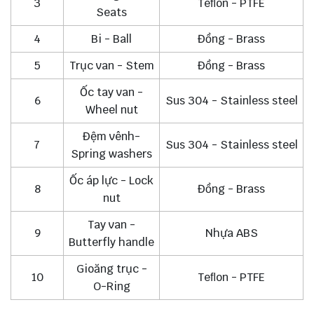
3
Teﬂon - PTFE
Seats
4
Bi - Ball
Đồng - Brass
5
Trục van - Stem
Đồng - Brass
Ốc tay van -
6
Sus 304 - Stainless steel
Wheel nut
Đệm vênh-
7
Sus 304 - Stainless steel
Spring washers
Ốc áp lực - Lock
8
Đồng - Brass
nut
Tay van -
9
Nhựa ABS
Butterfly handle
Gioăng trục -
10
Teﬂon - PTFE
O-Ring