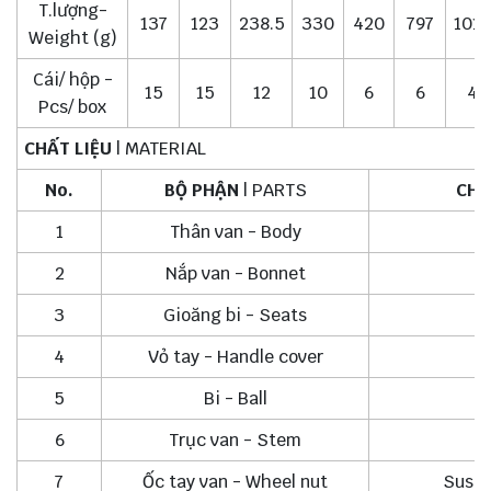
T.lượng-
137
123
238.5
330
420
797
1010
Weight (g)
Cái/ hộp -
15
15
12
10
6
6
4
Pcs/ box
CHẤT LIỆU
| MATERIAL
No.
BỘ PHẬN
| PARTS
CHẤ
1
Thân van - Body
2
Nắp van - Bonnet
3
Gioăng bi - Seats
4
Vỏ tay - Handle cover
N
5
Bi - Ball
6
Trục van - Stem
7
Ốc tay van - Wheel nut
Sus 3