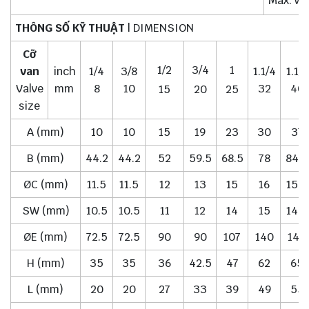
Max. wo
THÔNG SỐ KỸ THUẬT
| DIMENSION
Cỡ
1/2
3/4
1
van
inch
1/4
3/8
1.1/4
1.1/2
Valve
mm
8
10
32
40
15
20
25
size
A (mm)
10
10
15
19
23
30
37
B (mm)
44.2
44.2
52
59.5
68.5
78
84.5
ØC (mm)
11.5
11.5
12
13
15
16
15.5
SW (mm)
10.5
10.5
11
12
14
15
14.5
ØE (mm)
72.5
72.5
90
90
107
140
140
H (mm)
35
35
36
42.5
47
62
65
L (mm)
20
20
27
33
39
49
55