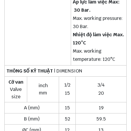
Áp lực làm việc Max:
30 Bar.
Max. working pressure:
30 Bar.
Nhiệt độ làm việc Max.
120°C
Max. working
temperature: 120°C
THÔNG SỐ KỸ THUẬT
| DIMENSION
Cỡ van
1/2
3/4
inch
Valve
mm
15
20
size
A (mm)
15
19
B (mm)
52
59.5
ØC (mm)
12
13