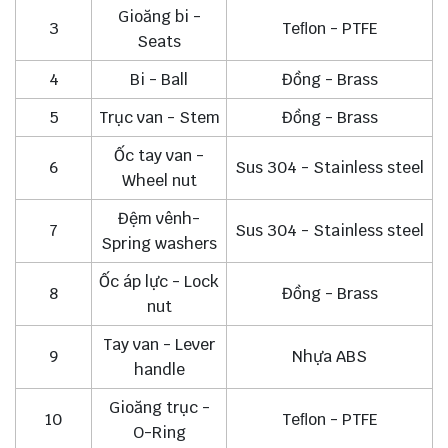
Gioăng bi -
3
Teﬂon - PTFE
Seats
4
Bi - Ball
Đồng - Brass
5
Trục van - Stem
Đồng - Brass
Ốc tay van -
6
Sus 304 - Stainless steel
Wheel nut
Đệm vênh-
7
Sus 304 - Stainless steel
Spring washers
Ốc áp lực - Lock
8
Đồng - Brass
nut
Tay van - Lever
9
Nhựa ABS
handle
Gioăng trục -
10
Teﬂon - PTFE
O-Ring