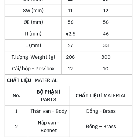
SW (mm)
11
12
ØE (mm)
56
56
H (mm)
42.5
46
L (mm)
27
33
T.lượng-Weight (g)
206
300
Cái/ hộp - Pcs/ box
12
10
CHẤT LIỆU
| MATERIAL
BỘ PHẬN
|
No.
CHẤT LIỆU
| MATERIAL
PARTS
1
Thân van - Body
Đồng - Brass
Nắp van -
2
Đồng – Brass
Bonnet