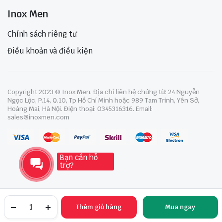
Inox Men
Chính sách riêng tư
Điều khoản và điều kiện
Copyright 2023 © Inox Men. Địa chỉ liên hệ chứng từ: 24 Nguyễn
Ngọc Lộc, P.14, Q.10, Tp Hồ Chí Minh hoặc 989 Tam Trinh, Yên Sở,
Hoàng Mai, Hà Nội. Điện thoại: 0345316316. Email:
sales@inoxmen.com
Bạn cần hỗ
trợ?
Thêm giỏ hàng
Mua ngay
TRANG CHỦ
YÊU THÍCH
TÀI KHOẢN
NGÀNH HÀNG
TÌM KIẾM