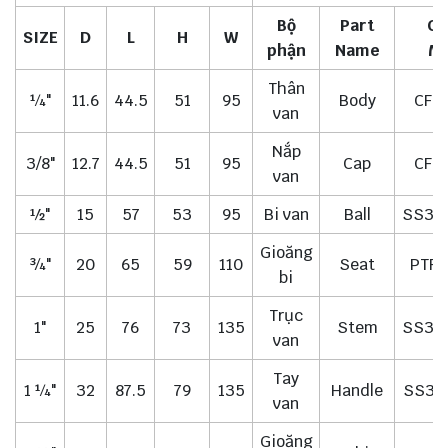
Bộ
Part
Ch
SIZE
D
L
H
W
phận
Name
Ma
Thân
¼"
11.6
44.5
51
95
Body
CF8
van
Nắp
3/8"
12.7
44.5
51
95
Cap
CF8
van
½"
15
57
53
95
Bi van
Ball
SS30
Gioăng
¾"
20
65
59
110
Seat
PTFE
bi
Trục
1"
25
76
73
135
Stem
SS30
van
Tay
1 ¼"
32
87.5
79
135
Handle
SS30
van
Gioăng