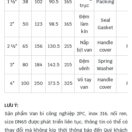
1 ½"
38
102
90.5
165
Packing
trục
Đệm
Seal
2"
50
123
98.5
165
làm
Gasket
kín
Nắp
Handle
2 ½"
65
156
130.5
215
PL
bịt van
cover
Đệm
Spring
3"
80
184
142.5
215
S
vênh
Washer
Vỏ tay
Handle
4"
100
250
173.5
325
PL
van
cover
LƯU Ý:
Sản phẩm Van bi công nghiệp 2PC, inox 316, nối ren,
size DN65 được phát triển liên tục, thông tin có thể có
thay đổi mà không kịp thời thông báo đến Quý khách