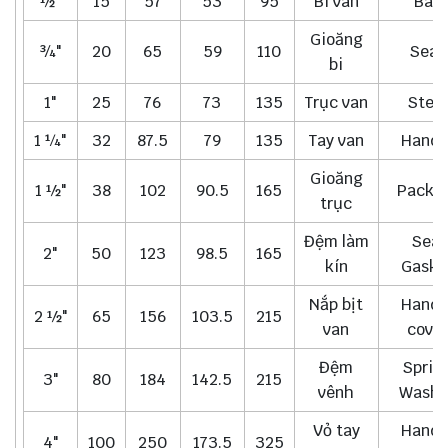
½"
15
57
53
95
Bi van
Ball
Gioăng
¾"
20
65
59
110
Seat
bi
1"
25
76
73
135
Trục van
Stem
1 ¼"
32
87.5
79
135
Tay van
Handl
Gioăng
1 ½"
38
102
90.5
165
Packi
trục
Đệm làm
Seal
2"
50
123
98.5
165
kín
Gaske
Nắp bịt
Handl
2 ½"
65
156
103.5
215
van
cover
Đệm
Sprin
3"
80
184
142.5
215
vênh
Washe
Vỏ tay
Handl
4"
100
250
173.5
325