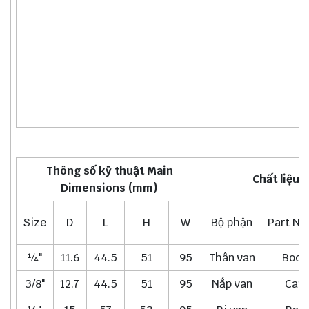
Thông số kỹ thuật Main
Chất liệu M
Dimensions (mm)
Size
D
L
H
W
Bộ phận
Part N
¼"
11.6
44.5
51
95
Thân van
Body
3/8"
12.7
44.5
51
95
Nắp van
Cap