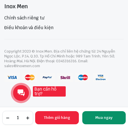
Inox Men
Chính sách riêng tư
Điều khoản và điều kiện
Copyright 2023 © Inox Men. Địa chỉ liên hệ chứng từ: 24 Nguyễn
Ngọc Lộc, P.14, Q.10, Tp Hồ Chí Minh hoặc 989 Tam Trinh, Yên Sở,
Hoàng Mai, Hà Nội. Điện thoại: 0345316316. Email:
sales@inoxmen.com
Bạn cần hỗ
trợ?
Thêm giỏ hàng
Mua ngay
TRANG CHỦ
YÊU THÍCH
TÀI KHOẢN
NGÀNH HÀNG
TÌM KIẾM